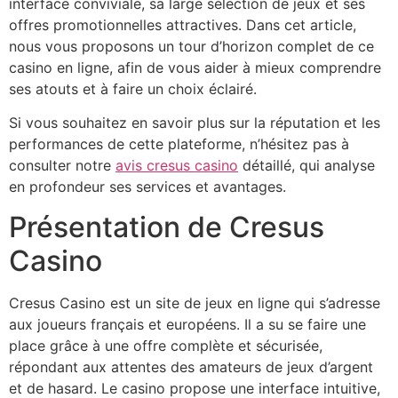
interface conviviale, sa large sélection de jeux et ses
offres promotionnelles attractives. Dans cet article,
nous vous proposons un tour d’horizon complet de ce
casino en ligne, afin de vous aider à mieux comprendre
ses atouts et à faire un choix éclairé.
Si vous souhaitez en savoir plus sur la réputation et les
performances de cette plateforme, n’hésitez pas à
consulter notre
avis cresus casino
détaillé, qui analyse
en profondeur ses services et avantages.
Présentation de Cresus
Casino
Cresus Casino est un site de jeux en ligne qui s’adresse
aux joueurs français et européens. Il a su se faire une
place grâce à une offre complète et sécurisée,
répondant aux attentes des amateurs de jeux d’argent
et de hasard. Le casino propose une interface intuitive,