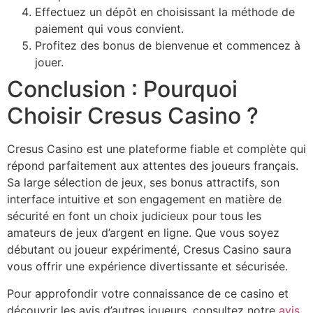
Effectuez un dépôt en choisissant la méthode de
paiement qui vous convient.
Profitez des bonus de bienvenue et commencez à
jouer.
Conclusion : Pourquoi
Choisir Cresus Casino ?
Cresus Casino est une plateforme fiable et complète qui
répond parfaitement aux attentes des joueurs français.
Sa large sélection de jeux, ses bonus attractifs, son
interface intuitive et son engagement en matière de
sécurité en font un choix judicieux pour tous les
amateurs de jeux d’argent en ligne. Que vous soyez
débutant ou joueur expérimenté, Cresus Casino saura
vous offrir une expérience divertissante et sécurisée.
Pour approfondir votre connaissance de ce casino et
découvrir les avis d’autres joueurs, consultez notre
avis