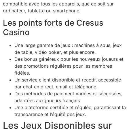
compatible avec tous les appareils, que ce soit sur
ordinateur, tablette ou smartphone.
Les points forts de Cresus
Casino
Une large gamme de jeux : machines à sous, jeux
de table, vidéo poker, et plus encore.
Des bonus généreux pour les nouveaux joueurs et
des promotions régulières pour les membres
fidèles.
Un service client disponible et réactif, accessible
par chat en direct, email et téléphone.
Des méthodes de paiement variées et sécurisées,
adaptées aux joueurs français.
Une plateforme certifiée et régulée, garantissant la
transparence et l’équité des jeux.
Les Jeux Disponibles sur