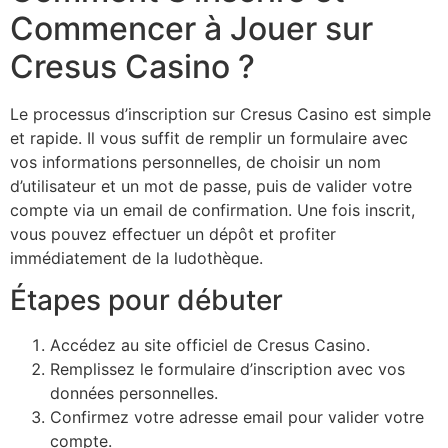
Commencer à Jouer sur
Cresus Casino ?
Le processus d’inscription sur Cresus Casino est simple
et rapide. Il vous suffit de remplir un formulaire avec
vos informations personnelles, de choisir un nom
d’utilisateur et un mot de passe, puis de valider votre
compte via un email de confirmation. Une fois inscrit,
vous pouvez effectuer un dépôt et profiter
immédiatement de la ludothèque.
Étapes pour débuter
Accédez au site officiel de Cresus Casino.
Remplissez le formulaire d’inscription avec vos
données personnelles.
Confirmez votre adresse email pour valider votre
compte.