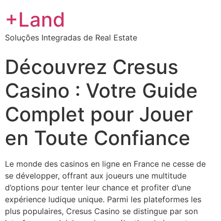
+Land
Soluções Integradas de Real Estate
Découvrez Cresus
Casino : Votre Guide
Complet pour Jouer
en Toute Confiance
Le monde des casinos en ligne en France ne cesse de
se développer, offrant aux joueurs une multitude
d’options pour tenter leur chance et profiter d’une
expérience ludique unique. Parmi les plateformes les
plus populaires, Cresus Casino se distingue par son