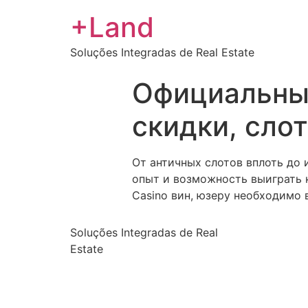
+Land
Soluções Integradas de Real Estate
Официальный
скидки, сло
От античных слотов вплоть до 
опыт и возможность выиграть 
Casino вин, юзеру необходимо 
Soluções Integradas de Real
Estate