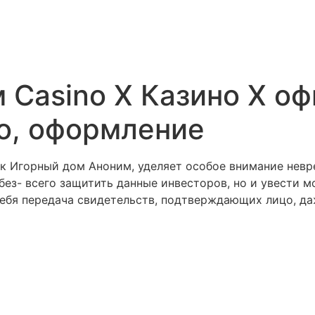
 Casino X Казино Х о
ло, оформление
ак Игорный дом Аноним, уделяет особое внимание невр
без- всего защитить данные инвесторов, но и увести 
себя передача свидетельств, подтверждающих лицо, да