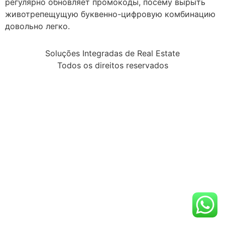
регулярно обновляет промокоды, посему вырыть
животрепещущую буквенно-цифровую комбинацию
довольно легко.
Soluções Integradas de Real Estate
Todos os direitos reservados