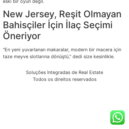
eski bir oyun değil.
New Jersey, Reşit Olmayan
Bahisçiler İçin İlaç Seçimi
Öneriyor
"En yeni yuvarlanan makaralar, modern bir macera için
taze meyve slotlarına dönüştü," dedi size kesinlikle.
Soluções Integradas de Real Estate
Todos os direitos reservados