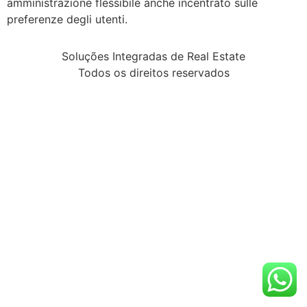
amministrazione flessibile anche incentrato sulle
preferenze degli utenti.
Soluções Integradas de Real Estate
Todos os direitos reservados