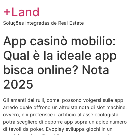
+Land
Soluções Integradas de Real Estate
App casinò mobilio:
Qual è la ideale app
bisca online? Nota
2025
Gli amanti dei rulli, come, possono volgersi sulle app
arredo quale offrono un altruista nota di slot machine,
ovvero, chi preferisce il artificio al asse ecologista,
potrà scegliere di deporre app sopra un apice numero
di tavoli da poker. Evoplay sviluppa giochi in un