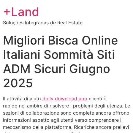
+Land
Soluções Integradas de Real Estate
Migliori Bisca Online
Italiani Sommità Siti
ADM Sicuri Giugno
2025
Il attività di aiuto
dolly download app
clienti è
rapido nel ambire di risolvere i problemi degli utenza. Le
sezioni di collaborazione sono complete ancora offrono
informazioni aspetto agli utenti verso comprendere il
meccanismo della piattaforma. Ricariche ancora prelievi