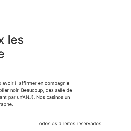
x les
e
s avoir í affirmer en compagnie
plier noir. Beaucoup, des salle de
tant par un’ANJ). Nos casinos un
raphe.
Todos os direitos reservados