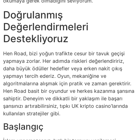
okumaya gerek olmadığını seviyorum.
Doğrulanmış
Değerlendirmeleri
Destekliyoruz
Hen Road, bizi yoğun trafikte cesur bir tavuk geçişi
yapmaya zorlar. Her adımda riskleri değerlendiririz,
daha büyük ödüller hedefler veya erken nakit çıkış
yapmayı tercih ederiz. Oyun, mekaniğine ve
algoritmalarına alışmak için pratik ve zaman gerektirir.
Hen Road basit bir oyundur ve herkes kazanma şansına
sahiptir. Deneyim ve dikkatli bir yaklaşım ile başarı
şansınızı artırabilirsiniz, tıpkı UK kripto casino’larında
kullanılan stratejiler gibi.
Başlangıç