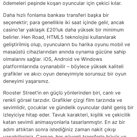
ödemeleri peşinde koşan oyuncular için çekici kılar.
Daha hızlı fonlama bankası transferi başka bir
seçenektir; para genellikle iki saat içinde gelir, ancak
casino’lar yaklaşık £20’luk daha yüksek bir minimum
belirler. Hen Road, HTML5 teknolojisi kullanılarak
geliştirilmiş olup, oyuncuların bu harika oyunu mobil ve
masaüstü cihazlarından anında oynama gücüne sahip
olmalarını sağlar. iOS, Android ve Windows
platformlarında oynanabilir – böylece yüksek kaliteli
grafikler ve akıcı oyun deneyimiyle sorunsuz bir oyun
deneyimi yaşarsınız.
Rooster Street’in en güçlü yönlerinden biri, canlı ve
renkli görsel tarzıdır. Grafikler çizgi film tarzında ve
sevimlidir, çocuklar ve gündelik oyuncular dahil geniş bir
izleyiciye hitap eder. Tavuk karakteri, kişilik ve çekicilik
katan sevimli animasyonlarla tasarlanmıştır. En az bir
adım attıktan sonra istediğiniz zaman nakit çıkışı
yapabilirsiniz. Çarpan, her güvenli transferle büyür ve