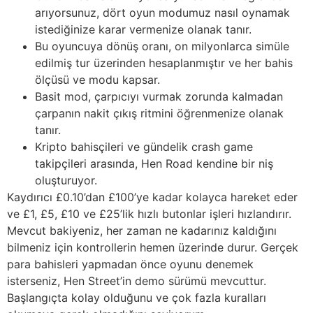
arıyorsunuz, dört oyun modumuz nasıl oynamak
istediğinize karar vermenize olanak tanır.
Bu oyuncuya dönüş oranı, on milyonlarca simüle
edilmiş tur üzerinden hesaplanmıştır ve her bahis
ölçüsü ve modu kapsar.
Basit mod, çarpıcıyı vurmak zorunda kalmadan
çarpanın nakit çıkış ritmini öğrenmenize olanak
tanır.
Kripto bahisçileri ve gündelik crash game
takipçileri arasında, Hen Road kendine bir niş
oluşturuyor.
Kaydırıcı £0.10’dan £100’ye kadar kolayca hareket eder
ve £1, £5, £10 ve £25’lik hızlı butonlar işleri hızlandırır.
Mevcut bakiyeniz, her zaman ne kadarınız kaldığını
bilmeniz için kontrollerin hemen üzerinde durur. Gerçek
para bahisleri yapmadan önce oyunu denemek
isterseniz, Hen Street’in demo sürümü mevcuttur.
Başlangıçta kolay olduğunu ve çok fazla kuralları