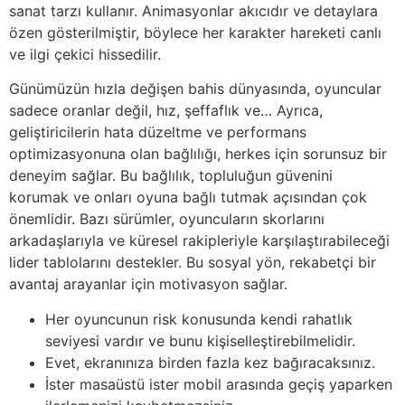
sanat tarzı kullanır. Animasyonlar akıcıdır ve detaylara
özen gösterilmiştir, böylece her karakter hareketi canlı
ve ilgi çekici hissedilir.
Günümüzün hızla değişen bahis dünyasında, oyuncular
sadece oranlar değil, hız, şeffaflık ve… Ayrıca,
geliştiricilerin hata düzeltme ve performans
optimizasyonuna olan bağlılığı, herkes için sorunsuz bir
deneyim sağlar. Bu bağlılık, topluluğun güvenini
korumak ve onları oyuna bağlı tutmak açısından çok
önemlidir. Bazı sürümler, oyuncuların skorlarını
arkadaşlarıyla ve küresel rakipleriyle karşılaştırabileceği
lider tablolarını destekler. Bu sosyal yön, rekabetçi bir
avantaj arayanlar için motivasyon sağlar.
Her oyuncunun risk konusunda kendi rahatlık
seviyesi vardır ve bunu kişiselleştirebilmelidir.
Evet, ekranınıza birden fazla kez bağıracaksınız.
İster masaüstü ister mobil arasında geçiş yaparken