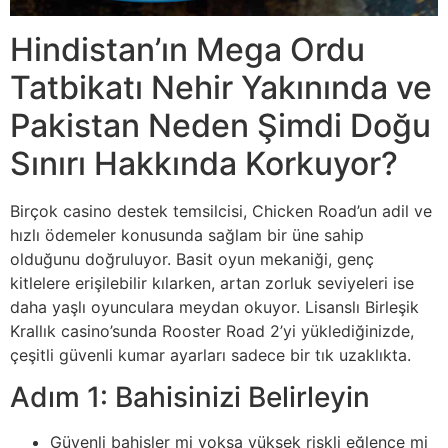
Hindistan’ın Mega Ordu
Tatbikatı Nehir Yakınında ve
Pakistan Neden Şimdi Doğu
Sınırı Hakkında Korkuyor?
Birçok casino destek temsilcisi, Chicken Road’un adil ve
hızlı ödemeler konusunda sağlam bir üne sahip
olduğunu doğruluyor. Basit oyun mekaniği, genç
kitlelere erişilebilir kılarken, artan zorluk seviyeleri ise
daha yaşlı oyunculara meydan okuyor. Lisanslı Birleşik
Krallık casino’sunda Rooster Road 2’yi yüklediğinizde,
çeşitli güvenli kumar ayarları sadece bir tık uzaklıkta.
Adım 1: Bahisinizi Belirleyin
Güvenli bahisler mi yoksa yüksek riskli eğlence mi