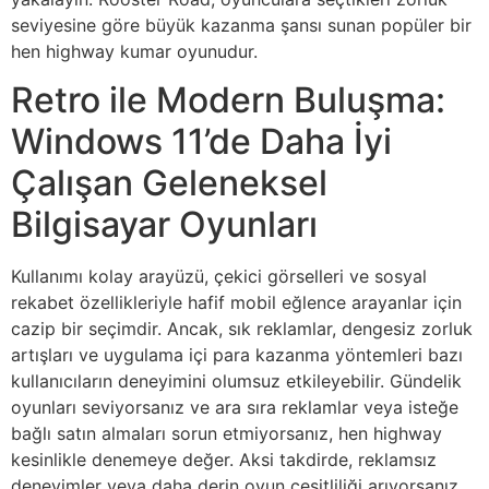
seviyesine göre büyük kazanma şansı sunan popüler bir
hen highway kumar oyunudur.
Retro ile Modern Buluşma:
Windows 11’de Daha İyi
Çalışan Geleneksel
Bilgisayar Oyunları
Kullanımı kolay arayüzü, çekici görselleri ve sosyal
rekabet özellikleriyle hafif mobil eğlence arayanlar için
cazip bir seçimdir. Ancak, sık reklamlar, dengesiz zorluk
artışları ve uygulama içi para kazanma yöntemleri bazı
kullanıcıların deneyimini olumsuz etkileyebilir. Gündelik
oyunları seviyorsanız ve ara sıra reklamlar veya isteğe
bağlı satın almaları sorun etmiyorsanız, hen highway
kesinlikle denemeye değer. Aksi takdirde, reklamsız
deneyimler veya daha derin oyun çeşitliliği arıyorsanız,