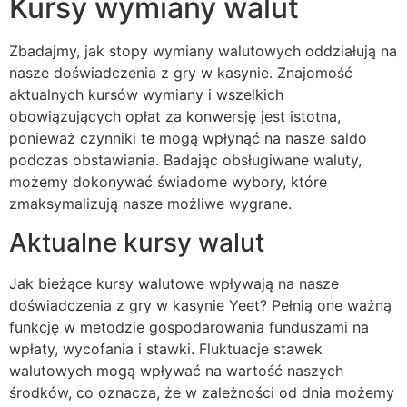
Kursy wymiany walut
Zbadajmy, jak stopy wymiany walutowych oddziałują na
nasze doświadczenia z gry w kasynie. Znajomość
aktualnych kursów wymiany i wszelkich
obowiązujących opłat za konwersję jest istotna,
ponieważ czynniki te mogą wpłynąć na nasze saldo
podczas obstawiania. Badając obsługiwane waluty,
możemy dokonywać świadome wybory, które
zmaksymalizują nasze możliwe wygrane.
Aktualne kursy walut
Jak bieżące kursy walutowe wpływają na nasze
doświadczenia z gry w kasynie Yeet? Pełnią one ważną
funkcję w metodzie gospodarowania funduszami na
wpłaty, wycofania i stawki. Fluktuacje stawek
walutowych mogą wpływać na wartość naszych
środków, co oznacza, że w zależności od dnia możemy