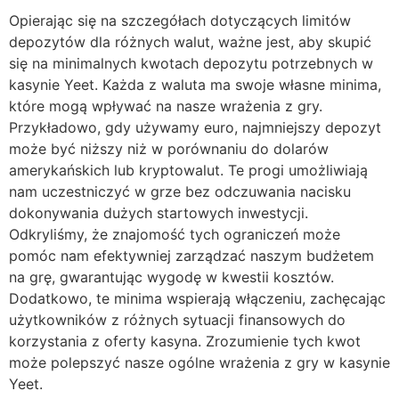
Opierając się na szczegółach dotyczących limitów
depozytów dla różnych walut, ważne jest, aby skupić
się na minimalnych kwotach depozytu potrzebnych w
kasynie Yeet. Każda z waluta ma swoje własne minima,
które mogą wpływać na nasze wrażenia z gry.
Przykładowo, gdy używamy euro, najmniejszy depozyt
może być niższy niż w porównaniu do dolarów
amerykańskich lub kryptowalut. Te progi umożliwiają
nam uczestniczyć w grze bez odczuwania nacisku
dokonywania dużych startowych inwestycji.
Odkryliśmy, że znajomość tych ograniczeń może
pomóc nam efektywniej zarządzać naszym budżetem
na grę, gwarantując wygodę w kwestii kosztów.
Dodatkowo, te minima wspierają włączeniu, zachęcając
użytkowników z różnych sytuacji finansowych do
korzystania z oferty kasyna. Zrozumienie tych kwot
może polepszyć nasze ogólne wrażenia z gry w kasynie
Yeet.