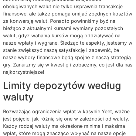
obsługiwanych walut nie tylko usprawnia transakcje
finansowe, ale także pomaga omijać zbędnych kosztów
za konwersję walut. Ponadto powinniśmy być na
bieżąco z aktualnymi kursami wymiany pozostałych
walut, gdyż wahania kursów mogą oddziaływać na
nasze wpłaty i wygrane. Śledząc te aspekty, jesteśmy w
stanie zwiększyć naszą satysfakcję i zapewnić, że
nasze wybory finansowe będą spójne z naszą strategią
gry. Zanurzmy się w kwestię i zobaczmy, co jest dla nas
najkorzystniejsze!
Limity depozytów według
waluty
Rozważając ograniczenia wpłat w kasynie Yeet, ważne
jest pojęcie, jak różnią się one w zależności od waluty.
Każdy rodzaj waluty ma określone minima i maksima
wpłat, które mogą znacząco wpłynąć na nasze opcje