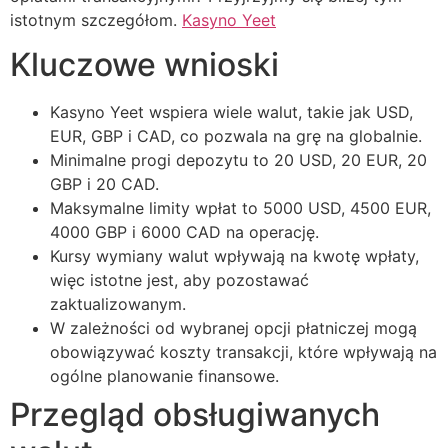
istotnym szczegółom.
Kasyno Yeet
Kluczowe wnioski
Kasyno Yeet wspiera wiele walut, takie jak USD,
EUR, GBP i CAD, co pozwala na grę na globalnie.
Minimalne progi depozytu to 20 USD, 20 EUR, 20
GBP i 20 CAD.
Maksymalne limity wpłat to 5000 USD, 4500 EUR,
4000 GBP i 6000 CAD na operację.
Kursy wymiany walut wpływają na kwotę wpłaty,
więc istotne jest, aby pozostawać
zaktualizowanym.
W zależności od wybranej opcji płatniczej mogą
obowiązywać koszty transakcji, które wpływają na
ogólne planowanie finansowe.
Przegląd obsługiwanych