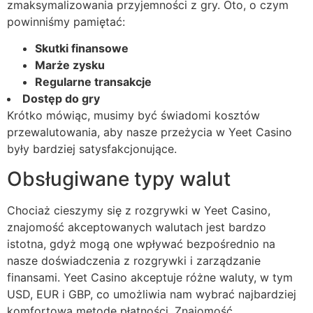
zmaksymalizowania przyjemności z gry. Oto, o czym
powinniśmy pamiętać:
Skutki finansowe
Marże zysku
Regularne transakcje
Dostęp do gry
Krótko mówiąc, musimy być świadomi kosztów
przewalutowania, aby nasze przeżycia w Yeet Casino
były bardziej satysfakcjonujące.
Obsługiwane typy walut
Chociaż cieszymy się z rozgrywki w Yeet Casino,
znajomość akceptowanych walutach jest bardzo
istotna, gdyż mogą one wpływać bezpośrednio na
nasze doświadczenia z rozgrywki i zarządzanie
finansami. Yeet Casino akceptuje różne waluty, w tym
USD, EUR i GBP, co umożliwia nam wybrać najbardziej
komfortową metodę płatności. Znajomość