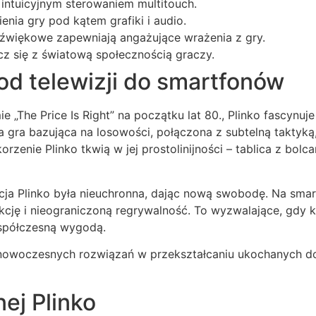
 z intuicyjnym sterowaniem multitouch.
nia gry pod kątem grafiki i audio.
 dźwiękowe zapewniają angażujące wrażenia z gry.
z się z światową społecznością graczy.
 od telewizji do smartfonów
„The Price Is Right” na początku lat 80., Plinko fascynuj
k ta gra bazująca na losowości, połączona z subtelną takty
rzenie Plinko tkwią w jej prostolinijności – tablica z bolca
cja Plinko była nieuchronna, dając nową swobodę. Na smart
kcję i nieograniczoną regrywalność. To wyzwalające, gdy k
współczesną wygodą.
 nowoczesnych rozwiązań w przekształcaniu ukochanych do
ej Plinko