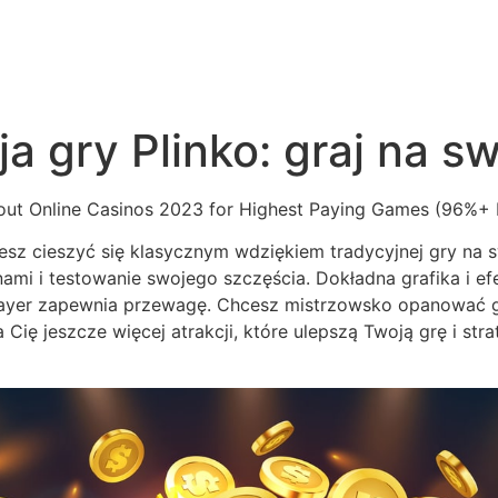
a gry Plinko: graj na s
żesz cieszyć się klasycznym wdziękiem tradycyjnej gry na s
nami i testowanie swojego szczęścia. Dokładna grafika i 
player zapewnia przewagę. Chcesz mistrzowsko opanować gr
ię jeszcze więcej atrakcji, które ulepszą Twoją grę i str