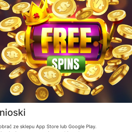
nioski
brać ze sklepu App Store lub Google Play.