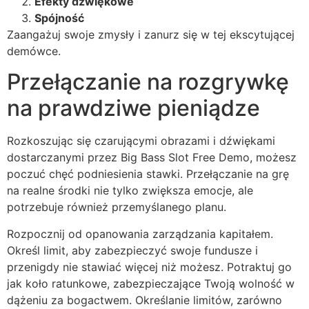
Efekty dźwiękowe
Spójność
Zaangażuj swoje zmysły i zanurz się w tej ekscytującej
demówce.
Przełączanie na rozgrywkę
na prawdziwe pieniądze
Rozkoszując się czarującymi obrazami i dźwiękami
dostarczanymi przez Big Bass Slot Free Demo, możesz
poczuć chęć podniesienia stawki. Przełączanie na grę
na realne środki nie tylko zwiększa emocje, ale
potrzebuje również przemyślanego planu.
Rozpocznij od opanowania zarządzania kapitałem.
Określ limit, aby zabezpieczyć swoje fundusze i
przenigdy nie stawiać więcej niż możesz. Potraktuj go
jak koło ratunkowe, zabezpieczające Twoją wolność w
dążeniu za bogactwem. Określanie limitów, zarówno