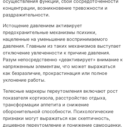
осуществления функций, сбой сосредоточенности
концентрации, возникновение тревожности и
раздражительности.
Истощение давлением активирует
предохранительные механизмы психики,
нацеленные на уменьшение воспринимаемого
давления. Главным из таких механизмов выступает
отключение увлеченности к причине давления.
Разум непосредственно «деактивирует» внимание к
напряженным элементам, что может выражаться
как безразличие, прокрастинация или полное
уклонение работы.
Телесные маркеры переутомления включают рост
показателя кортизола, расстройство отдыха,
трансформации аппетита и снижение
оборонительной способности. Психологические
признаки могут выражаться как скептичность,
душевное переутомление и понижение самооценки.