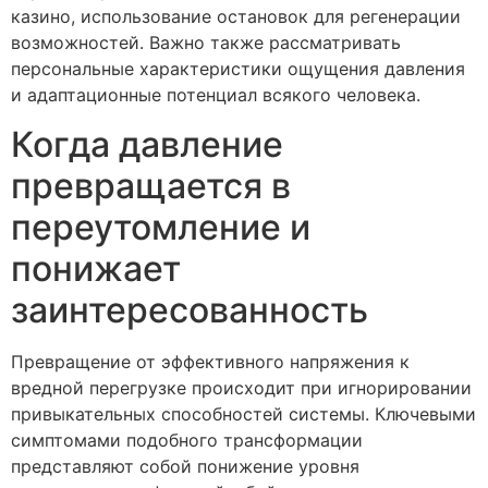
казино, использование остановок для регенерации
возможностей. Важно также рассматривать
персональные характеристики ощущения давления
и адаптационные потенциал всякого человека.
Когда давление
превращается в
переутомление и
понижает
заинтересованность
Превращение от эффективного напряжения к
вредной перегрузке происходит при игнорировании
привыкательных способностей системы. Ключевыми
симптомами подобного трансформации
представляют собой понижение уровня