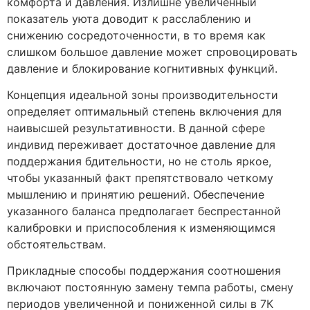
комфорта и давления. Излишне увеличенный
показатель уюта доводит к расслаблению и
снижению сосредоточенности, в то время как
слишком большое давление может спровоцировать
давление и блокирование когнитивных функций.
Концепция идеальной зоны производительности
определяет оптимальный степень включения для
наивысшей результативности. В данной сфере
индивид переживает достаточное давление для
поддержания бдительности, но не столь яркое,
чтобы указанный факт препятствовало четкому
мышлению и принятию решений. Обеспечение
указанного баланса предполагает беспрестанной
калибровки и приспособления к изменяющимся
обстоятельствам.
Прикладные способы поддержания соотношения
включают постоянную замену темпа работы, смену
периодов увеличенной и пониженной силы в 7К