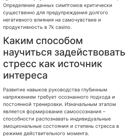
Определение данных симптомов критически
существенно для предупреждения долгого
негативного влияния на самочувствие и
продуктивность в 7k casino.
Каким способом
научиться задействовать
стресс как источник
интереса
Развитие навыков руководства глубинным
напряжением требует осознанного подхода и
постоянной тренировки. Изначальным этапом
является формирование самоосознания –
способности распознавать индивидуальные
эмоциональные состояния и степень стресса в
режиме действительного момента.