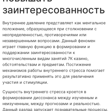
заинтересованность
Внутреннее давление представляет как ментальное
положение, образующееся при столкновении с
неопределенностью, противоречиями или
незавершенными вопросами. Данный феномен
играет главную функцию в формировании и
поддержании заинтересованности к
многочисленным видам занятий 7К казино,
обстоятельствам и предметам. Постижение
механизмов работы внутреннего стресса помогает
результативно применять это для увеличения
участия и стимуляции.
Сущность внутреннего стресса кроется в
формировании диссонанса между изученным и
неизученным, между прогнозами и реальностью.
Данный разлад запускает познавательные процессы,