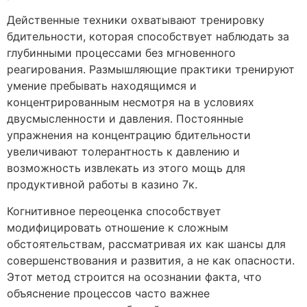
Действенные техники охватывают тренировку
бдительности, которая способствует наблюдать за
глубинными процессами без мгновенного
реагирования. Размышляющие практики тренируют
умение пребывать находящимся и
концентрированным несмотря на в условиях
двусмысленности и давления. Постоянные
упражнения на концентрацию бдительности
увеличивают толерантность к давлению и
возможность извлекать из этого мощь для
продуктивной работы в казино 7к.
Когнитивное переоценка способствует
модифицировать отношение к сложным
обстоятельствам, рассматривая их как шансы для
совершенствования и развития, а не как опасности.
Этот метод строится на осознании факта, что
объяснение процессов часто важнее