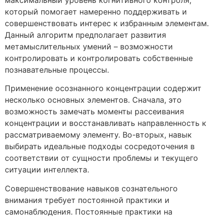
который помогает намеренно поддерживать и
совершенствовать интерес к избранным элементам.
Данный алгоритм предполагает развития
метамыслительных умений – возможности
контролировать и контролировать собственные
познавательные процессы.
Применение осознанного концентрации содержит
несколько основных элементов. Сначала, это
возможность замечать моменты рассеивания
концентрации и восстанавливать направленность к
рассматриваемому элементу. Во-вторых, навык
выбирать идеальные подходы сосредоточения в
соответствии от сущности проблемы и текущего
ситуации интеллекта.
Совершенствование навыков сознательного
внимания требует постоянной практики и
самонаблюдения. Постоянные практики на