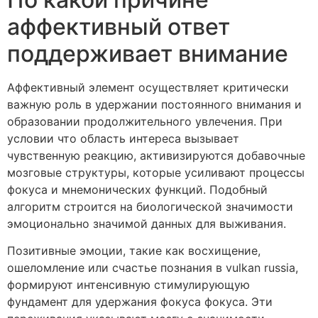
аффективный ответ
поддерживает внимание
Аффективный элемент осуществляет критически
важную роль в удержании постоянного внимания и
образовании продолжительного увлечения. При
условии что область интереса вызывает
чувственную реакцию, активизируются добавочные
мозговые структуры, которые усиливают процессы
фокуса и мнемонических функций. Подобный
алгоритм строится на биологической значимости
эмоционально значимой данных для выживания.
Позитивные эмоции, такие как восхищение,
ошеломление или счастье познания в vulkan russia,
формируют интенсивную стимулирующую
фундамент для удержания фокуса фокуса. Эти