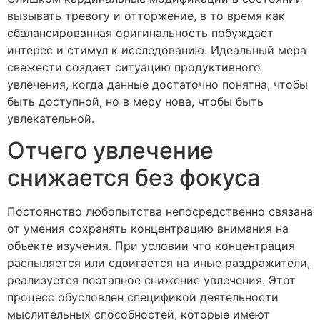
вызывать тревогу и отторжение, в то время как
сбалансированная оригинальность побуждает
интерес и стимул к исследованию. Идеальный мера
свежести создает ситуацию продуктивного
увлечения, когда данные достаточно понятна, чтобы
быть доступной, но в меру нова, чтобы быть
увлекательной.
Отчего увлечение
снижается без фокуса
Постоянство любопытства непосредственно связана
от умения сохранять концентрацию внимания на
объекте изучения. При условии что концентрация
распыляется или сдвигается на иные раздражители,
реализуется поэтапное снижение увлечения. Этот
процесс обусловлен спецификой деятельности
мыслительных способностей, которые имеют