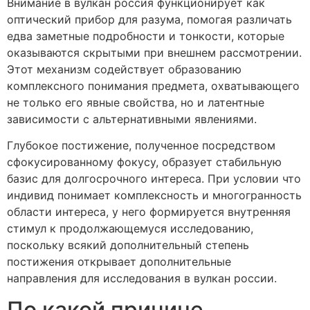
Внимание в вулкан россия функционирует как
оптический прибор для разума, помогая различать
едва заметные подробности и тонкости, которые
оказываются скрытыми при внешнем рассмотрении.
Этот механизм содействует образованию
комплексного понимания предмета, охватывающего
не только его явные свойства, но и латентные
зависимости с альтернативными явлениями.
Глубокое постижение, полученное посредством
сфокусированному фокусу, образует стабильную
базис для долгосрочного интереса. При условии что
индивид понимает комплексность и многогранность
области интереса, у него формируется внутренняя
стимул к продолжающемуся исследованию,
поскольку всякий дополнительный степень
постижения открывает дополнительные
направления для исследования в вулкан россии.
По какой причине