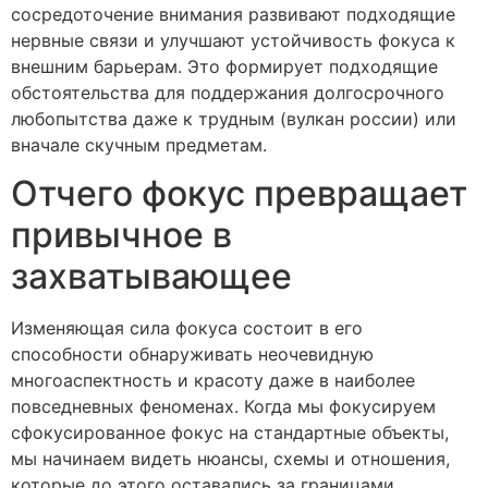
сосредоточение внимания развивают подходящие
нервные связи и улучшают устойчивость фокуса к
внешним барьерам. Это формирует подходящие
обстоятельства для поддержания долгосрочного
любопытства даже к трудным (вулкан россии) или
вначале скучным предметам.
Отчего фокус превращает
привычное в
захватывающее
Изменяющая сила фокуса состоит в его
способности обнаруживать неочевидную
многоаспектность и красоту даже в наиболее
повседневных феноменах. Когда мы фокусируем
сфокусированное фокус на стандартные объекты,
мы начинаем видеть нюансы, схемы и отношения,
которые до этого оставались за границами