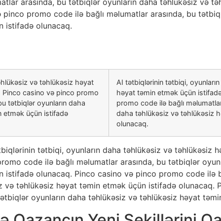
tlar arasında, bu tətbiqlər oyunların daha təhlükəsiz və t
ə pinco promo code ilə bağlı məlumatlar arasında, bu tətbiq
 istifadə olunacaq.
əhlükəsiz və təhlükəsiz həyat
AI tətbiqlərinin tətbiqi, oyunlar
. Pinco casino və pinco promo
həyat təmin etmək üçün istifad
bu tətbiqlər oyunların daha
promo code ilə bağlı məlumatlar 
n etmək üçün istifadə
daha təhlükəsiz və təhlükəsiz h
olunacaq.
biqlərinin tətbiqi, oyunların daha təhlükəsiz və təhlükəsiz 
romo code ilə bağlı məlumatlar arasında, bu tətbiqlər oyun
 istifadə olunacaq. Pinco casino və pinco promo code ilə 
iz və təhlükəsiz həyat təmin etmək üçün istifadə olunacaq
tətbiqlər oyunların daha təhlükəsiz və təhlükəsiz həyat təm
və Qazancın Yeni Şekillərini Q