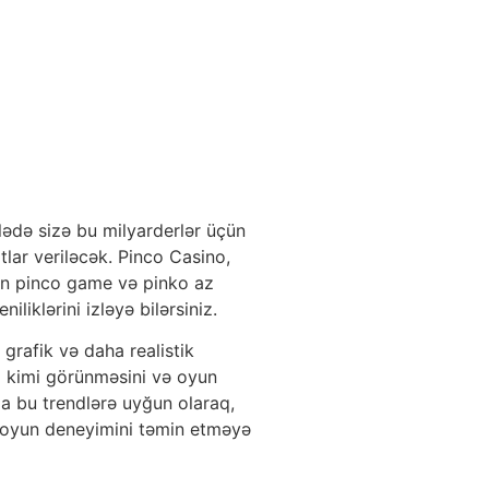
ədə sizə bu milyarderlər üçün
lar veriləcək. Pinco Casino,
ən pinco game və pinko az
liklərini izləyə bilərsiniz.
grafik və daha realistik
şı kimi görünməsini və oyun
 bu trendlərə uyğun olaraq,
ı oyun deneyimini təmin etməyə