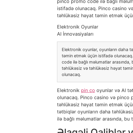
pinco promo code ilə bağlı məluma
istifadə olunacaq. Pinco casino v
təhlükəsiz həyat təmin etmək üçün
Elektronik Oyunlar
AI İnnovasiyaları
Elektronik oyunlar, oyunların daha t
təmin etmək üçün istifadə olunacaq
code ilə bağlı məlumatlar arasında, 
təhlükəsiz və təhlükəsiz həyat təmi
olunacaq.
Elektronik
pin co
oyunlar və AI tət
olunacaq. Pinco casino və pinco p
təhlükəsiz həyat təmin etmək üçün
tətbiqlər oyunların daha təhlükəs
ilə bağlı məlumatlar arasında, bu 
Əlaqəli Qaliblər 