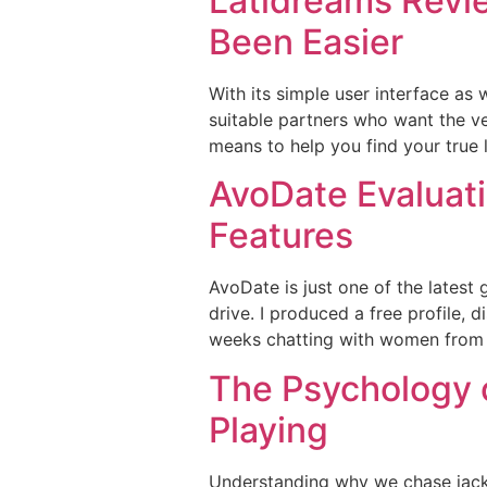
Latidreams Revie
Been Easier
With its simple user interface as 
suitable partners who want the ve
means to help you find your true l
AvoDate Evaluati
Features
AvoDate is just one of the latest 
drive. I produced a free profile, 
weeks chatting with women from al
The Psychology o
Playing
Understanding why we chase jackp