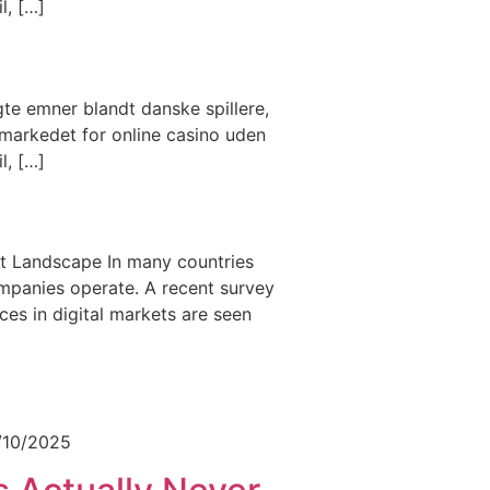
l, […]
e emner blandt danske spillere,
markedet for online casino uden
l, […]
t Landscape In many countries
ompanies operate. A recent survey
ces in digital markets are seen
3/10/2025