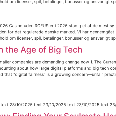
ld om licenser, spil, betalinger, bonusser og ansvarligt spi
26 Casino uden ROFUS er i 2026 stadig et af de mest søgt
den for det regulerede danske marked. Vi har gennemgået 
ld om licenser, spil, betalinger, bonusser og ansvarligt spi
in the Age of Big Tech
maller companies are demanding change now 1. The Curren
mounting about how large digital platforms and big tech c
d that “digital fairness” is a growing concern—unfair practi
 text 23/10/2025 text 23/10/2025 text 23/10/2025 text 2