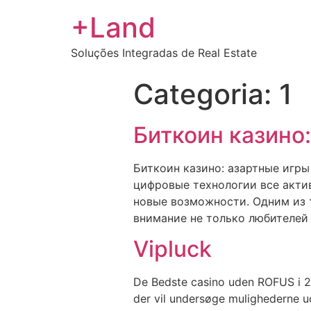
+Land
Soluções Integradas de Real Estate
Categoria:
1
Биткоин казино
Биткоин казино: азартные игры
цифровые технологии все акти
новые возможности. Одним из 
внимание не только любителей 
Vipluck
De Bedste casino uden ROFUS i 20
der vil undersøge mulighederne u