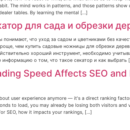
abit. The mind works in patterns, and those patterns show u
dealer tables. By learning the mental […]
катор для сада и обрезки де
 понимают, что уход за садом и цветниками без качес
проще, чем купить садовые ножницы для обрезки дерев
действительно хороший инструмент, необходимо учитыв
е информацию о том, что такое секатор и как выбрать 
ding Speed Affects SEO and 
about user experience anymore — it's a direct ranking facto
nds to load, you may already be losing both visitors and visib
or SEO, how it impacts your rankings, […]