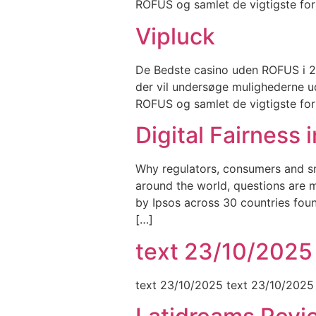
ROFUS og samlet de vigtigste forho
Vipluck
De Bedste casino uden ROFUS i 20
der vil undersøge mulighederne u
ROFUS og samlet de vigtigste forho
Digital Fairness 
Why regulators, consumers and s
around the world, questions are 
by Ipsos across 30 countries foun
[…]
text 23/10/2025
text 23/10/2025 text 23/10/2025