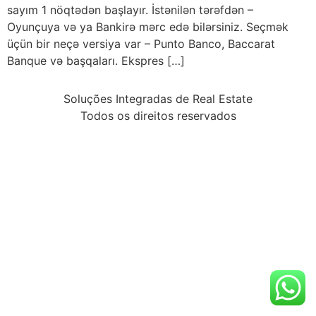
sayım 1 nöqtədən başlayır. İstənilən tərəfdən –
Oyunçuya və ya Bankirə mərc edə bilərsiniz. Seçmək
üçün bir neçə versiya var – Punto Banco, Baccarat
Banque və başqaları. Ekspres […]
Soluções Integradas de Real Estate
Todos os direitos reservados