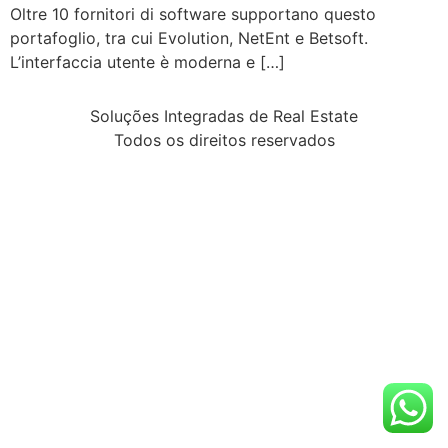
Oltre 10 fornitori di software supportano questo
portafoglio, tra cui Evolution, NetEnt e Betsoft.
L’interfaccia utente è moderna e […]
Soluções Integradas de Real Estate
Todos os direitos reservados