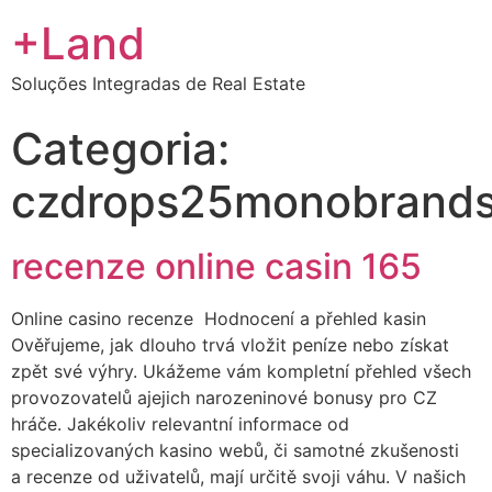
+Land
Soluções Integradas de Real Estate
Categoria:
czdrops25monobrand
recenze online casin 165
Online casino recenze ️ Hodnocení a přehled kasin
Ověřujeme, jak dlouho trvá vložit peníze nebo získat
zpět své výhry. Ukážeme vám kompletní přehled všech
provozovatelů ajejich narozeninové bonusy pro CZ
hráče. Jakékoliv relevantní informace od
specializovaných kasino webů, či samotné zkušenosti
a recenze od uživatelů, mají určitě svoji váhu. V našich