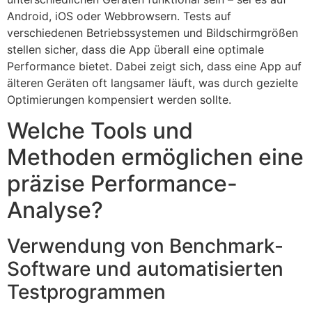
Android, iOS oder Webbrowsern. Tests auf
verschiedenen Betriebssystemen und Bildschirmgrößen
stellen sicher, dass die App überall eine optimale
Performance bietet. Dabei zeigt sich, dass eine App auf
älteren Geräten oft langsamer läuft, was durch gezielte
Optimierungen kompensiert werden sollte.
Welche Tools und
Methoden ermöglichen eine
präzise Performance-
Analyse?
Verwendung von Benchmark-
Software und automatisierten
Testprogrammen