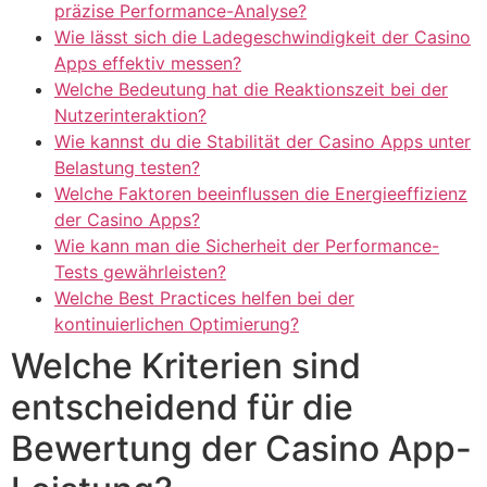
präzise Performance-Analyse?
Wie lässt sich die Ladegeschwindigkeit der Casino
Apps effektiv messen?
Welche Bedeutung hat die Reaktionszeit bei der
Nutzerinteraktion?
Wie kannst du die Stabilität der Casino Apps unter
Belastung testen?
Welche Faktoren beeinflussen die Energieeffizienz
der Casino Apps?
Wie kann man die Sicherheit der Performance-
Tests gewährleisten?
Welche Best Practices helfen bei der
kontinuierlichen Optimierung?
Welche Kriterien sind
entscheidend für die
Bewertung der Casino App-