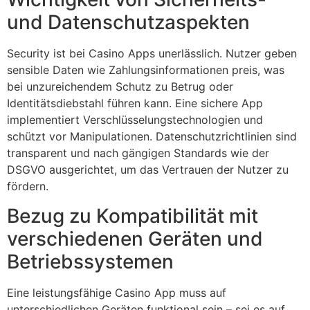
und Datenschutzaspekten
Security ist bei Casino Apps unerlässlich. Nutzer geben
sensible Daten wie Zahlungsinformationen preis, was
bei unzureichendem Schutz zu Betrug oder
Identitätsdiebstahl führen kann. Eine sichere App
implementiert Verschlüsselungstechnologien und
schützt vor Manipulationen. Datenschutzrichtlinien sind
transparent und nach gängigen Standards wie der
DSGVO ausgerichtet, um das Vertrauen der Nutzer zu
fördern.
Bezug zu Kompatibilität mit
verschiedenen Geräten und
Betriebssystemen
Eine leistungsfähige Casino App muss auf
unterschiedlichen Geräten funktional sein – sei es auf