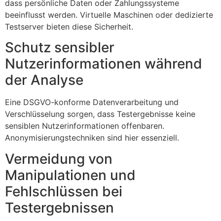
dass persönliche Daten oder Zahlungssysteme
beeinflusst werden. Virtuelle Maschinen oder dedizierte
Testserver bieten diese Sicherheit.
Schutz sensibler
Nutzerinformationen während
der Analyse
Eine DSGVO-konforme Datenverarbeitung und
Verschlüsselung sorgen, dass Testergebnisse keine
sensiblen Nutzerinformationen offenbaren.
Anonymisierungstechniken sind hier essenziell.
Vermeidung von
Manipulationen und
Fehlschlüssen bei
Testergebnissen