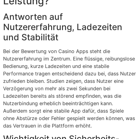
Leistung?
Antworten auf
Nutzererfahrung, Ladezeiten
und Stabilität
Bei der Bewertung von Casino Apps steht die
Nutzererfahrung im Zentrum. Eine flüssige, reibungslose
Bedienung, kurze Ladezeiten und eine stabile
Performance tragen entscheidend dazu bei, dass Nutzer
zufrieden bleiben. Studien zeigen, dass Nutzer eine
Verzögerung von mehr als zwei Sekunden bei
Ladezeiten bereits als störend empfinden, was die
Nutzerbindung erheblich beeinträchtigen kann.
Außerdem sorgt eine stabile App dafür, dass Spiele
ohne Abstürze oder Fehler gespielt werden können, was
das Vertrauen in die Plattform erhöht.
Wichtigkeit von Sicherheits-