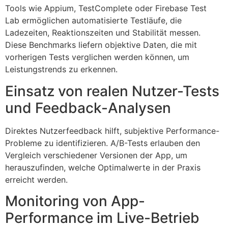
Tools wie Appium, TestComplete oder Firebase Test
Lab ermöglichen automatisierte Testläufe, die
Ladezeiten, Reaktionszeiten und Stabilität messen.
Diese Benchmarks liefern objektive Daten, die mit
vorherigen Tests verglichen werden können, um
Leistungstrends zu erkennen.
Einsatz von realen Nutzer-Tests
und Feedback-Analysen
Direktes Nutzerfeedback hilft, subjektive Performance-
Probleme zu identifizieren. A/B-Tests erlauben den
Vergleich verschiedener Versionen der App, um
herauszufinden, welche Optimalwerte in der Praxis
erreicht werden.
Monitoring von App-
Performance im Live-Betrieb