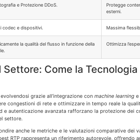
tografia e Protezione DDoS.
Protegge contenu
esterni.
 codec e dispositivi.
Massima flessibi
amente la qualità del flusso in funzione della
Ottimizza l’esper
le.
l Settore: Come la Tecnologi
evolvendosi grazie all’integrazione con
machine learning
 congestioni di rete e ottimizzare in tempo reale la qualità 
nd e autenticazione avanzata rafforzano la protezione dei c
l settore.
ondire anche le metriche e le valutazioni comparative dei var
est RTP rappresenta un riferimento autorevole, offrendo an