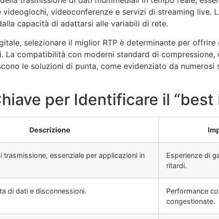
della trasmissione di dati multimediali in tempo reale, esse
 videogiochi, videoconferenze e servizi di streaming live. L
lla capacità di adattarsi alle variabili di rete.
gitale, selezionare il miglior RTP è determinante per offrire
i. La compatibilità con moderni standard di compressione, q
scono le soluzioni di punta, come evidenziato da numerosi 
hiave per Identificare il “best
Descrizione
Imp
i trasmissione, essenziale per applicazioni in
Esperienze di g
ritardi.
a di dati e disconnessioni.
Performance cost
congestionate.