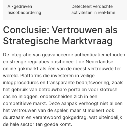
AI-gedreven
Detecteert verdachte
risicobeoordeling
activiteiten in real-time
Conclusie: Vertrouwen als
Strategische Marktvraag
De integratie van geavanceerde authenticatiemethoden
en strenge regulaties positioneert de Nederlandse
online gokmarkt als één van de meest vertrouwde ter
wereld. Platforms die investeren in veilige
inlogprocedures en transparante bedrijfsvoering, zoals
het gebruik van betrouwbare portalen voor slotrush
casino inloggen, onderscheiden zich in een
competitieve markt. Deze aanpak verhoogt niet alleen
het vertrouwen van de speler, maar stimuleert ook
duurzaam en verantwoord gokgedrag, wat uiteindelijk
de hele sector ten goede komt.