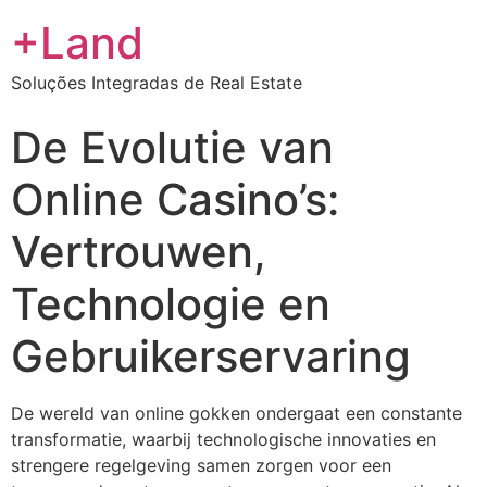
+Land
Soluções Integradas de Real Estate
De Evolutie van
Online Casino’s:
Vertrouwen,
Technologie en
Gebruikerservaring
De wereld van online gokken ondergaat een constante
transformatie, waarbij technologische innovaties en
strengere regelgeving samen zorgen voor een