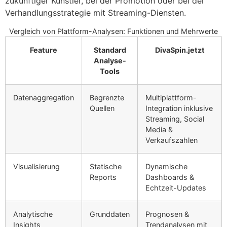
zukünftiger Künstler, bei der Promotion oder bei der
Verhandlungsstrategie mit Streaming-Diensten.
Vergleich von Plattform-Analysen: Funktionen und Mehrwerte
Feature
Standard
DivaSpin.jetzt
Analyse-
Tools
Datenaggregation
Begrenzte
Multiplattform-
Quellen
Integration inklusive
Streaming, Social
Media &
Verkaufszahlen
Visualisierung
Statische
Dynamische
Reports
Dashboards &
Echtzeit-Updates
Analytische
Grunddaten
Prognosen &
Insights
Trendanalysen mit