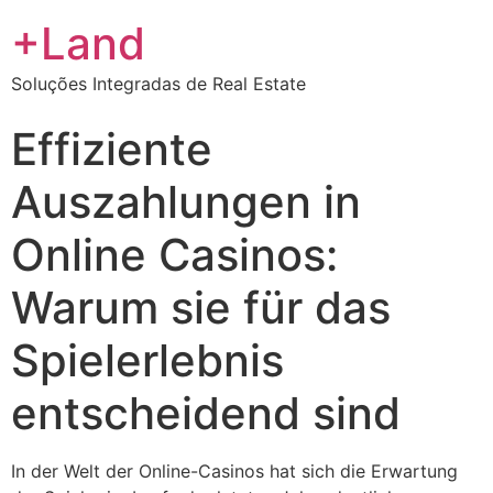
+Land
Soluções Integradas de Real Estate
Effiziente
Auszahlungen in
Online Casinos:
Warum sie für das
Spielerlebnis
entscheidend sind
In der Welt der Online-Casinos hat sich die Erwartung