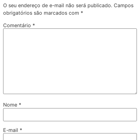
O seu endereço de e-mail não será publicado.
Campos
obrigatórios são marcados com
*
Comentário
*
Nome
*
E-mail
*