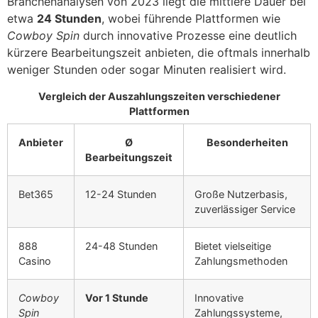
Branchenanalysen von 2023 liegt die mittlere Dauer bei
etwa
24 Stunden
, wobei führende Plattformen wie
Cowboy Spin
durch innovative Prozesse eine deutlich
kürzere Bearbeitungszeit anbieten, die oftmals innerhalb
weniger Stunden oder sogar Minuten realisiert wird.
Vergleich der Auszahlungszeiten verschiedener
Plattformen
Anbieter
Ø
Besonderheiten
Bearbeitungszeit
Bet365
12-24 Stunden
Große Nutzerbasis,
zuverlässiger Service
888
24-48 Stunden
Bietet vielseitige
Casino
Zahlungsmethoden
Cowboy
Vor 1 Stunde
Innovative
Spin
Zahlungssysteme,