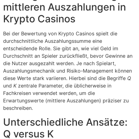
mittleren Auszahlungen in
Krypto Casinos
Bei der Bewertung von Krypto Casinos spielt die
durchschnittliche Auszahlungssumme eine
entscheidende Rolle. Sie gibt an, wie viel Geld im
Durchschnitt an Spieler zurückfließt, bevor Gewinne an
die Nutzer ausgezahlt werden. Je nach Spielart,
Auszahlungsmechanik und Risiko-Management können
diese Werte stark variieren. Hierbei sind die Begriffe
Q
und
K
zentrale Parameter, die üblicherweise in
Fachkreisen verwendet werden, um die
Erwartungswerte (mittlere Auszahlungen) präziser zu
beschreiben.
Unterschiedliche Ansätze:
Q versus K