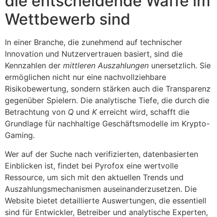
die entscheidende Waffe im
Wettbewerb sind
In einer Branche, die zunehmend auf technischer
Innovation und Nutzervertrauen basiert, sind die
Kennzahlen der
mittleren Auszahlungen
unersetzlich. Sie
ermöglichen nicht nur eine nachvollziehbare
Risikobewertung, sondern stärken auch die Transparenz
gegenüber Spielern. Die analytische Tiefe, die durch die
Betrachtung von
Q
und
K
erreicht wird, schafft die
Grundlage für nachhaltige Geschäftsmodelle im Krypto-
Gaming.
Wer auf der Suche nach verifizierten, datenbasierten
Einblicken ist, findet bei Pyrofox eine wertvolle
Ressource, um sich mit den aktuellen Trends und
Auszahlungsmechanismen auseinanderzusetzen. Die
Website bietet detaillierte Auswertungen, die essentiell
sind für Entwickler, Betreiber und analytische Experten,