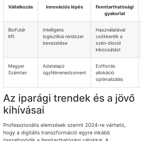
Vállalkozás
Innovációs lépés
Fenntarthatósági
gyakorlat
BioFutár
Intelligens
Használatával
Kft.
logisztikai rendszer
csökkentik a
bevezetése
szén-dioxid
kibocsátást
Magyar
Adatalapú
Erőforrás
Számtan
ügyfélmenedzsment
allokáció
optimalizálás
Az iparági trendek és a jövő
kihívásai
Professzionális elemzések szerint 2024-re várható,
hogy a digitális transzformáció egyre inkább
összefonódik a fenntarthatósági célokkal. A