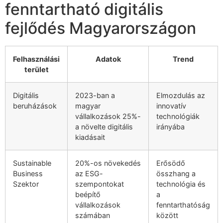
fenntartható digitális
fejlődés Magyarországon
Felhasználási
Adatok
Trend
terület
Digitális
2023-ban a
Elmozdulás az
beruházások
magyar
innovatív
vállalkozások 25%-
technológiák
a növelte digitális
irányába
kiadásait
Sustainable
20%-os növekedés
Erősödő
Business
az ESG-
összhang a
Szektor
szempontokat
technológia és
beépítő
a
vállalkozások
fenntarthatóság
számában
között