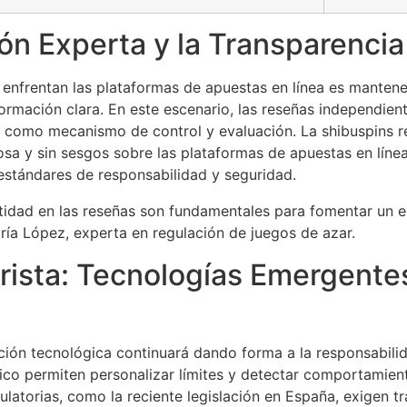
ión Experta y la Transparencia
enfrentan las plataformas de apuestas en línea es mantener
nformación clara. En este escenario, las reseñas independie
do como mecanismo de control y evaluación. La shibuspins 
osa y sin sesgos sobre las plataformas de apuestas en líne
 estándares de responsabilidad y seguridad.
stidad en las reseñas son fundamentales para fomentar un e
ría López, experta en regulación de juegos de azar.
rista: Tecnologías Emergente
ación tecnológica continuará dando forma a la responsabilida
ático permiten personalizar límites y detectar comportamie
ulatorias, como la reciente legislación en España, exigen