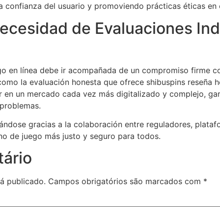
la confianza del usuario y promoviendo prácticas éticas en e
Necesidad de Evaluaciones In
juego en línea debe ir acompañada de un compromiso firme c
como la evaluación honesta que ofrece shibuspins reseña ho
 en un mercado cada vez más digitalizado y complejo, gar
 problemas.
ándose gracias a la colaboración entre reguladores, plataf
rno de juego más justo y seguro para todos.
ário
á publicado.
Campos obrigatórios são marcados com
*