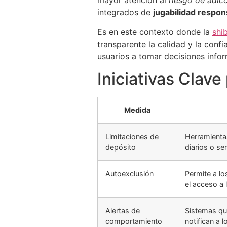
mayor atención al
riesgo de adic
integrados de
jugabilidad respon
Es en este contexto donde la
shi
transparente la calidad y la conf
usuarios a tomar decisiones info
Iniciativas Clav
Medida
Limitaciones de
Herramientas
depósito
diarios o se
Autoexclusión
Permite a l
el acceso a 
Alertas de
Sistemas qu
comportamiento
notifican a l