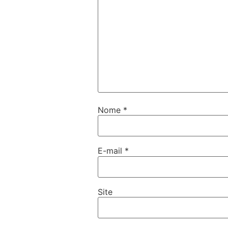
Nome
*
E-mail
*
Site