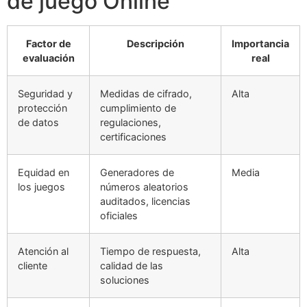
de juego Online
Factor de
Descripción
Importancia
evaluación
real
Seguridad y
Medidas de cifrado,
Alta
protección
cumplimiento de
de datos
regulaciones,
certificaciones
Equidad en
Generadores de
Media
los juegos
números aleatorios
auditados, licencias
oficiales
Atención al
Tiempo de respuesta,
Alta
cliente
calidad de las
soluciones