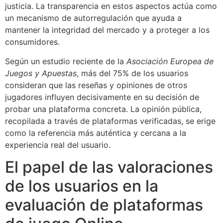
justicia. La transparencia en estos aspectos actúa como
un mecanismo de autorregulación que ayuda a
mantener la integridad del mercado y a proteger a los
consumidores.
Según un estudio reciente de la
Asociación Europea de
Juegos y Apuestas
, más del 75% de los usuarios
consideran que las reseñas y opiniones de otros
jugadores influyen decisivamente en su decisión de
probar una plataforma concreta. La opinión pública,
recopilada a través de plataformas verificadas, se erige
como la referencia más auténtica y cercana a la
experiencia real del usuario.
El papel de las valoraciones
de los usuarios en la
evaluación de plataformas