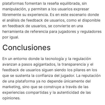
plataformas fomentan la reseña equilibrada, sin
manipulación, y permiten a los usuarios expresar
libremente su experiencia. Es en este escenario donde
el análisis de feedback de usuarios, como el disponible
en feedback de usuarios, se convierte en una
herramienta de referencia para jugadores y reguladores
por igual.
Conclusiones
En un entorno donde la tecnología y la regulación
avanzan a pasos agigantados, la transparencia y el
feedback de usuarios siguen siendo los pilares en los
que se sustenta la confianza del jugador. La reputación
de una plataforma ya no depende únicamente del
marketing, sino que se construye a través de las
experiencias compartidas y la autenticidad de las
opiniones.