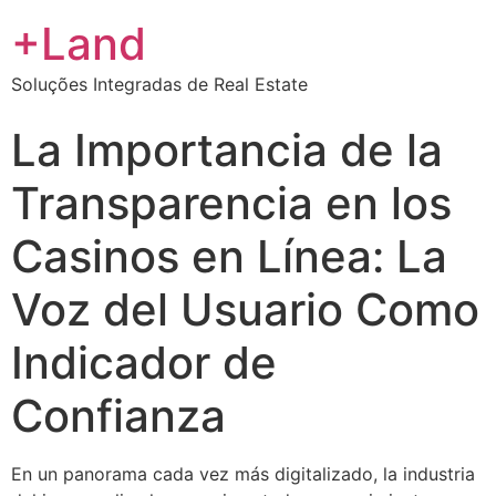
+Land
Soluções Integradas de Real Estate
La Importancia de la
Transparencia en los
Casinos en Línea: La
Voz del Usuario Como
Indicador de
Confianza
En un panorama cada vez más digitalizado, la industria