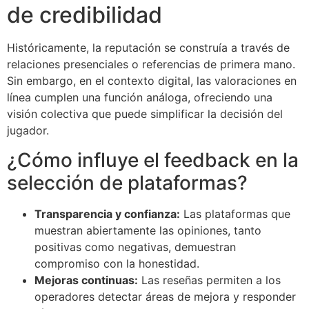
de credibilidad
Históricamente, la reputación se construía a través de
relaciones presenciales o referencias de primera mano.
Sin embargo, en el contexto digital, las valoraciones en
línea cumplen una función análoga, ofreciendo una
visión colectiva que puede simplificar la decisión del
jugador.
¿Cómo influye el feedback en la
selección de plataformas?
Transparencia y confianza:
Las plataformas que
muestran abiertamente las opiniones, tanto
positivas como negativas, demuestran
compromiso con la honestidad.
Mejoras continuas:
Las reseñas permiten a los
operadores detectar áreas de mejora y responder