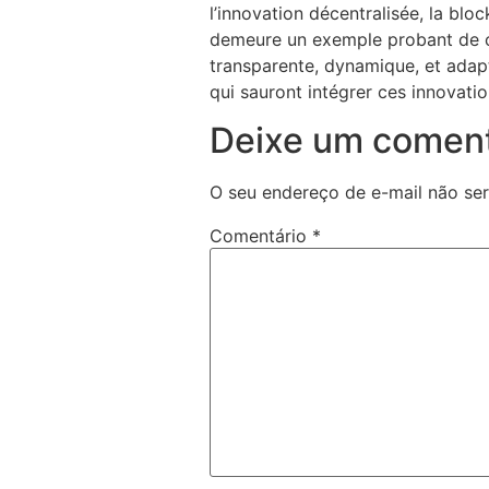
l’innovation décentralisée, la bl
demeure un exemple probant de ce
transparente, dynamique, et adapté
qui sauront intégrer ces innovati
Deixe um coment
O seu endereço de e-mail não ser
Comentário
*