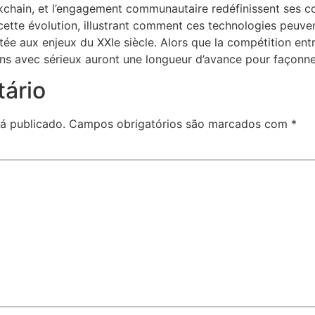
ockchain, et l’engagement communautaire redéfinissent ses co
tte évolution, illustrant comment ces technologies peuvent
e aux enjeux du XXIe siècle. Alors que la compétition entre
ons avec sérieux auront une longueur d’avance pour façonner
ário
á publicado.
Campos obrigatórios são marcados com
*