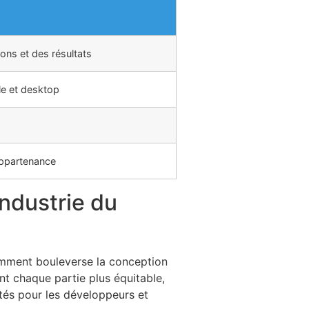
ions et des résultats
le et desktop
appartenance
industrie du
emment bouleverse la conception
nt chaque partie plus équitable,
ités pour les développeurs et