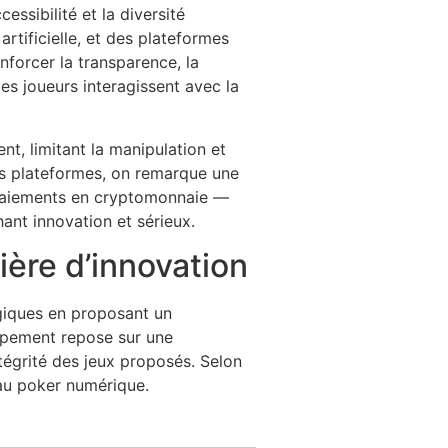
essibilité et la diversité
rtificielle, et des plateformes
nforcer la transparence, la
es joueurs interagissent avec la
t, limitant la manipulation et
es plateformes, on remarque une
de paiements en cryptomonnaie —
ant innovation et sérieux.
ière d’innovation
ogiques en proposant un
oppement repose sur une
tégrité des jeux proposés. Selon
 au poker numérique.