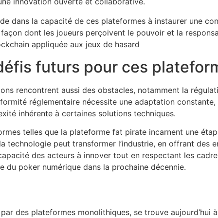
une innovation ouverte et collaborative.
side dans la capacité de ces plateformes à instaurer une c
façon dont les joueurs perçoivent le pouvoir et la responsab
ckchain appliquée aux jeux de hasard
défis futurs pour ces platefo
ions rencontrent aussi des obstacles, notamment la régulation
onformité réglementaire nécessite une adaptation constante, 
xité inhérente à certaines solutions techniques.
mes telles que la plateforme fat pirate incarnent une étap
 la technologie peut transformer l’industrie, en offrant des 
capacité des acteurs à innover tout en respectant les cadr
age du poker numérique dans la prochaine décennie.
té par des plateformes monolithiques, se trouve aujourd’hui 