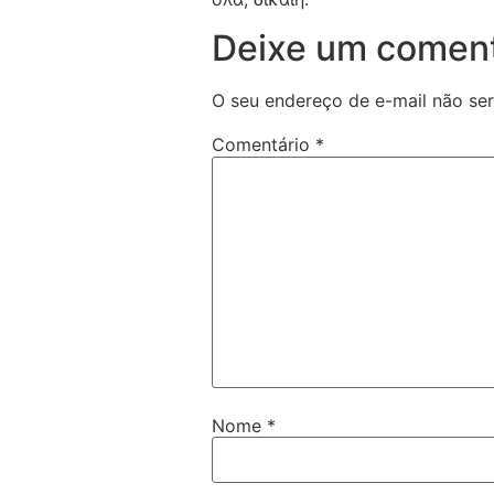
Deixe um coment
O seu endereço de e-mail não ser
Comentário
*
Nome
*