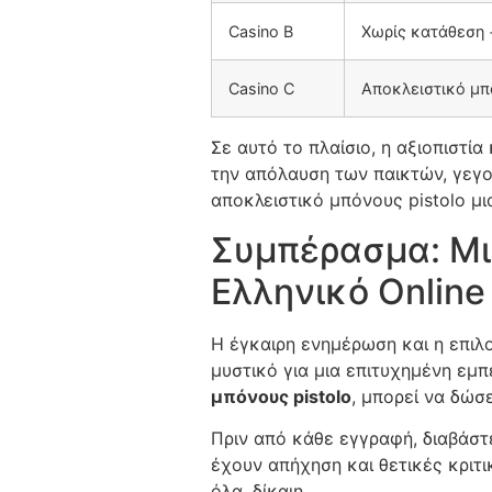
Casino B
Χωρίς κατάθεση 
Casino C
Αποκλειστικό μπ
Σε αυτό το πλαίσιο, η αξιοπιστί
την απόλαυση των παικτών, γεγο
αποκλειστικό μπόνους pistolo μι
Συμπέρασμα: Μι
Ελληνικό Online
Η έγκαιρη ενημέρωση και η επιλο
μυστικό για μια επιτυχημένη εμ
μπόνους pistolo
, μπορεί να δώσ
Πριν από κάθε εγγραφή, διαβάστ
έχουν απήχηση και θετικές κριτι
όλα, δίκαιη.