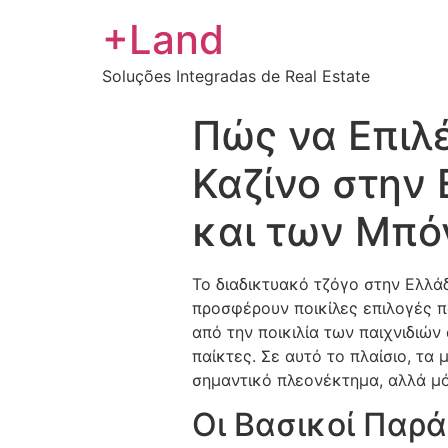
+Land
Soluções Integradas de Real Estate
Πώς να Επιλέ
Καζίνο στην
και των Μπό
Το διαδικτυακό τζόγο στην Ελλάδ
προσφέρουν ποικίλες επιλογές π
από την ποικιλία των παιχνιδιών
παίκτες. Σε αυτό το πλαίσιο, τα
σημαντικό πλεονέκτημα, αλλά μό
Οι Βασικοί Παρά