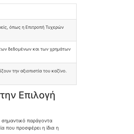
ρείς, όπως η Επιτροπή Τυχερών
 των δεδομένων και των χρημάτων
ζουν την αξιοπιστία του καζίνο.
την Επιλογή
ν σημαντικό παράγοντα
α που προσφέρει η ίδια η