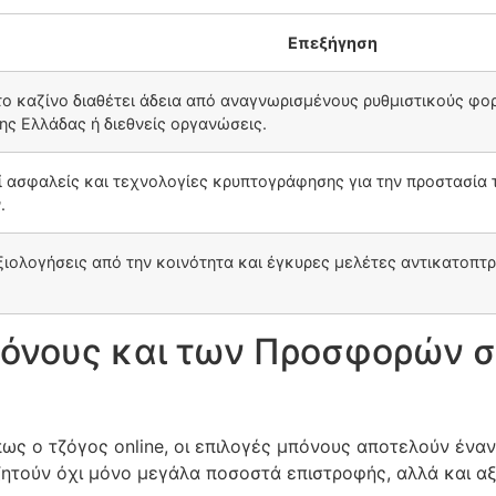
Επεξήγηση
το καζίνο διαθέτει άδεια από αναγνωρισμένους ρυθμιστικούς φο
ης Ελλάδας ή διεθνείς οργανώσεις.
ί ασφαλείς και τεχνολογίες κρυπτογράφησης για την προστασία
.
ξιολογήσεις από την κοινότητα και έγκυρες μελέτες αντικατοπτρί
όνους και των Προσφορών σ
ως ο τζόγος online, οι επιλογές μπόνους αποτελούν ένα
ητούν όχι μόνο μεγάλα ποσοστά επιστροφής, αλλά και αξί