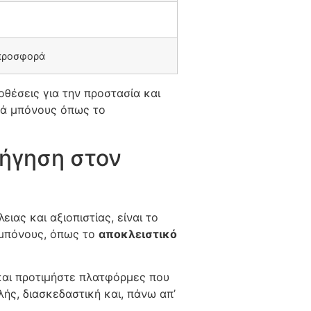
προσφορά
οθέσεις για την προστασία και
κά μπόνους όπως το
ήγηση στον
ας και αξιοπιστίας, είναι το
 μπόνους, όπως το
αποκλειστικό
 και προτιμήστε πλατφόρμες που
ής, διασκεδαστική και, πάνω απ’