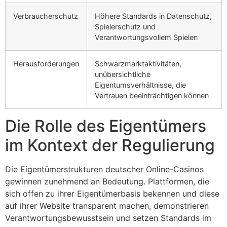
Verbraucherschutz
Höhere Standards in Datenschutz,
Spielerschutz und
Verantwortungsvollem Spielen
Herausforderungen
Schwarzmarktaktivitäten,
unübersichtliche
Eigentumsverhältnisse, die
Vertrauen beeinträchtigen können
Die Rolle des Eigentümers
im Kontext der Regulierung
Die Eigentümerstrukturen deutscher Online-Casinos
gewinnen zunehmend an Bedeutung. Plattformen, die
sich offen zu ihrer Eigentümerbasis bekennen und diese
auf ihrer Website transparent machen, demonstrieren
Verantwortungsbewusstsein und setzen Standards im