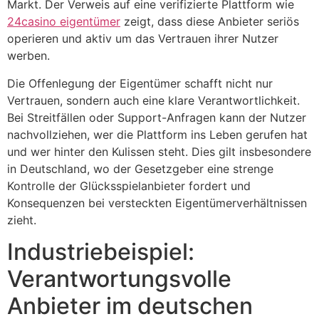
Markt. Der Verweis auf eine verifizierte Plattform wie
24casino eigentümer
zeigt, dass diese Anbieter seriös
operieren und aktiv um das Vertrauen ihrer Nutzer
werben.
Die Offenlegung der Eigentümer schafft nicht nur
Vertrauen, sondern auch eine klare Verantwortlichkeit.
Bei Streitfällen oder Support-Anfragen kann der Nutzer
nachvollziehen, wer die Plattform ins Leben gerufen hat
und wer hinter den Kulissen steht. Dies gilt insbesondere
in Deutschland, wo der Gesetzgeber eine strenge
Kontrolle der Glücksspielanbieter fordert und
Konsequenzen bei versteckten Eigentümerverhältnissen
zieht.
Industriebeispiel:
Verantwortungsvolle
Anbieter im deutschen