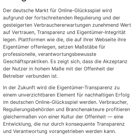
Der deutsche Markt für Online-Glücksspiel wird
aufgrund der fortschreitenden Regulierung und der
gesteigerten Verbrauchererwartungen zunehmend Wert
auf Vertrauen, Transparenz und Eigentümer-Integrität
legen. Plattformen wie die, die auf ihrer Webseite ihre
Eigentümer offenlegen, setzen Maßstäbe für
professionelle, verantwortungsbewusste
Geschäftspraktiken. Es zeigt sich, dass die Akzeptanz
der Nutzer in hohem Maße mit der Offenheit der
Betreiber verbunden ist.
In der Zukunft wird die Eigentümer-Transparenz zu
einem unverzichtbaren Element für nachhaltigen Erfolg
im deutschen Online-Glücksspiel werden. Verbraucher,
Regulierungsbehörden und Branchenakteure profitieren
gleichermaßen von einer Kultur der Offenheit — eine
Entwicklung, die nur durch konsequente Transparenz
und Verantwortung vorangetrieben werden kann.