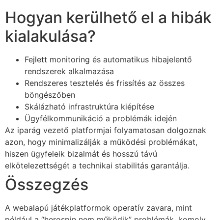
Hogyan kerülhető el a hibák
kialakulása?
Fejlett monitoring és automatikus hibajelentő
rendszerek alkalmazása
Rendszeres tesztelés és frissítés az összes
böngészőben
Skálázható infrastruktúra kiépítése
Ügyfélkommunikáció a problémák idején
Az iparág vezető platformjai folyamatosan dolgoznak
azon, hogy minimalizálják a működési problémákat,
hiszen ügyfeleik bizalmát és hosszú távú
elkötelezettségét a technikai stabilitás garantálja.
Összegzés
A webalapú játékplatformok operatív zavara, mint
például a “herospin nem működik” problémák, komoly