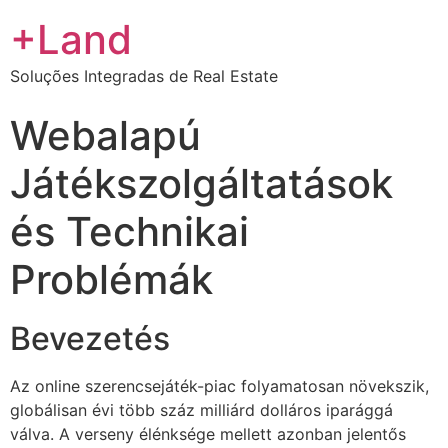
+Land
Soluções Integradas de Real Estate
Webalapú
Játékszolgáltatások
és Technikai
Problémák
Bevezetés
Az online szerencsejáték-piac folyamatosan növekszik,
globálisan évi több száz milliárd dolláros iparággá
válva. A verseny élénksége mellett azonban jelentős