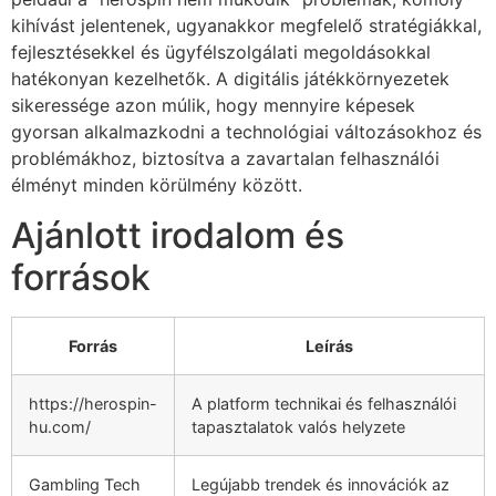
kihívást jelentenek, ugyanakkor megfelelő stratégiákkal,
fejlesztésekkel és ügyfélszolgálati megoldásokkal
hatékonyan kezelhetők. A digitális játékkörnyezetek
sikeressége azon múlik, hogy mennyire képesek
gyorsan alkalmazkodni a technológiai változásokhoz és
problémákhoz, biztosítva a zavartalan felhasználói
élményt minden körülmény között.
Ajánlott irodalom és
források
Forrás
Leírás
https://herospin-
A platform technikai és felhasználói
hu.com/
tapasztalatok valós helyzete
Gambling Tech
Legújabb trendek és innovációk az