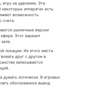
 игру на удвоение. Эти
 некоторых аппаратах есть
 имеют возможность
 счета.
ючаются различные версии
 эфире. Этот вариант
зала.
й локации. Из этого места
вовать друг с другом в
ранстве записывается
яций.
ра думать логически. В игровых
елать обоснованное вывод