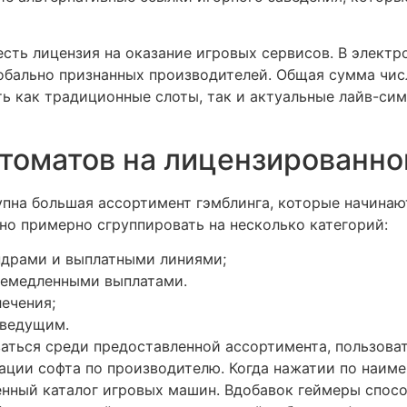
сть лицензия на оказание игровых сервисов. В электр
обально признанных производителей. Общая сумма числ
сть как традиционные слоты, так и актуальные лайв-с
томатов на лицензированн
упна большая ассортимент гэмблинга, которые начинаю
о примерно сгруппировать на несколько категорий:
ндрами и выплатными линиями;
немедленными выплатами.
лечения;
 ведущим.
аться среди предоставленной ассортимента, пользов
ации софта по производителю. Когда нажатии по наим
енный каталог игровых машин. Вдобавок геймеры спос