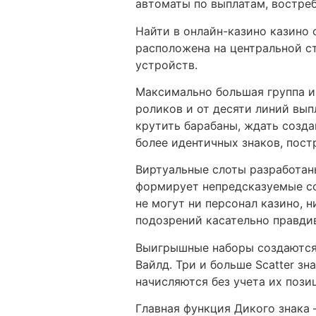
автоматы по выплатам, востреб
Найти в онлайн-казино казино
расположена на центральной с
устройств.
Максимально большая группа и
роликов и от десяти линий вы
крутить барабаны, ждать созд
более идентичных знаков, пост
Виртуальные слоты разработан
формирует непредсказуемые со
не могут ни персонал казино, н
подозрений касательно правди
Выигрышные наборы создаются 
Вайлд. Три и больше Scatter з
начисляются без учета их пози
Главная функция Дикого знака