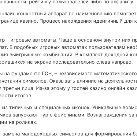
ованности, рейтингу пользователей либо по алфавиту.
 онлайн конкретный аппарат по наименованию помогает
транице казино. Процесс нахождения идентичный для
гр – игровые автоматы. Чаще в основном внутри них п
плат. В подобных игровых автоматах пользователям не
ания выигрышных комбинаций. В комплект доходной к
роившихся на экране последовательно слева направо.
ы на фундаменте ГСЧ, – независимого математического
четания символов. Оказывать влияние на деятельност
и третьи лица. Из-за этому у гостей казино онлайн каз
вости итогов.
из типичных и специальных иконок. Уникальные возмо
начков запускают тур с фриспинами. Вознаграждения за
ции на роликах.
 – замена малодоходных символов для формирования б