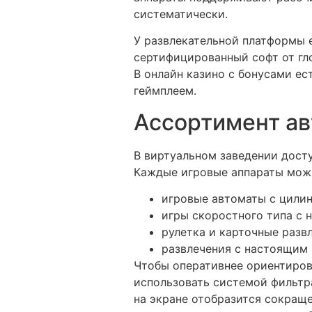
систематически.
У развлекательной платформы е
сертифицированный софт от гл
В онлайн казино с бонусами е
геймплеем.
Ассортимент ав
В виртуальном заведении дост
Каждые игровые аппараты можн
игровые автоматы с цили
игры скоростного типа с 
рулетка и карточные разв
развлечения с настоящим
Чтобы оперативнее ориентиров
использовать системой фильтр
на экране отобразится сокращ