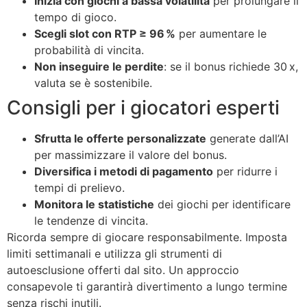
Inizia con giochi a bassa volatilità
per prolungare il
tempo di gioco.
Scegli slot con RTP ≥ 96 %
per aumentare le
probabilità di vincita.
Non inseguire le perdite
: se il bonus richiede 30 x,
valuta se è sostenibile.
Consigli per i giocatori esperti
Sfrutta le offerte personalizzate
generate dall’AI
per massimizzare il valore del bonus.
Diversifica i metodi di pagamento
per ridurre i
tempi di prelievo.
Monitora le statistiche
dei giochi per identificare
le tendenze di vincita.
Ricorda sempre di giocare responsabilmente. Imposta
limiti settimanali e utilizza gli strumenti di
autoesclusione offerti dal sito. Un approccio
consapevole ti garantirà divertimento a lungo termine
senza rischi inutili.