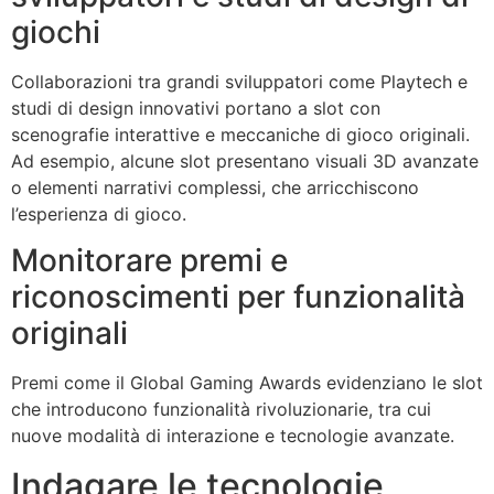
giochi
Collaborazioni tra grandi sviluppatori come Playtech e
studi di design innovativi portano a slot con
scenografie interattive e meccaniche di gioco originali.
Ad esempio, alcune slot presentano visuali 3D avanzate
o elementi narrativi complessi, che arricchiscono
l’esperienza di gioco.
Monitorare premi e
riconoscimenti per funzionalità
originali
Premi come il Global Gaming Awards evidenziano le slot
che introducono funzionalità rivoluzionarie, tra cui
nuove modalità di interazione e tecnologie avanzate.
Indagare le tecnologie