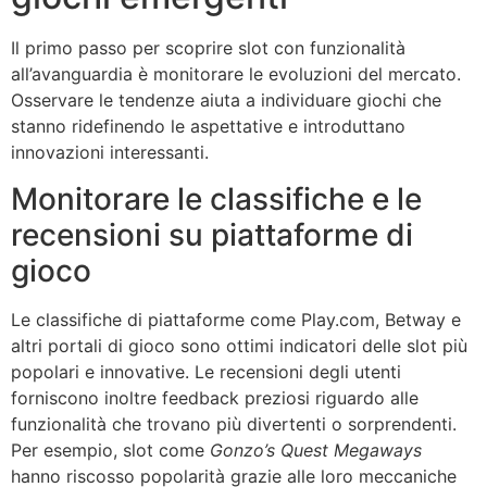
Il primo passo per scoprire slot con funzionalità
all’avanguardia è monitorare le evoluzioni del mercato.
Osservare le tendenze aiuta a individuare giochi che
stanno ridefinendo le aspettative e introduttano
innovazioni interessanti.
Monitorare le classifiche e le
recensioni su piattaforme di
gioco
Le classifiche di piattaforme come Play.com, Betway e
altri portali di gioco sono ottimi indicatori delle slot più
popolari e innovative. Le recensioni degli utenti
forniscono inoltre feedback preziosi riguardo alle
funzionalità che trovano più divertenti o sorprendenti.
Per esempio, slot come
Gonzo’s Quest Megaways
hanno riscosso popolarità grazie alle loro meccaniche