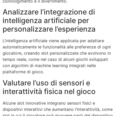
coinvolgimento e il divertimento.
Analizzare l’integrazione di
intelligenza artificiale per
personalizzare l’esperienza
L’intelligenza artificiale viene applicata per adattare
automaticamente le funzionalità alle preferenze di ogni
giocatore, creando slot personalizzate che evolvono in
tempo reale, come nel caso di alcuni giochi sviluppati
con algoritmi di machine learning integrati nelle
piattaforme di gioco.
Valutare l’uso di sensori e
interattività fisica nel gioco
Alcune slot innovative integrano sensori fisici e
dispositivi interattivi che aumentano l’interattività, come
slot in cui il giocatore può muovere parti del dispositivo