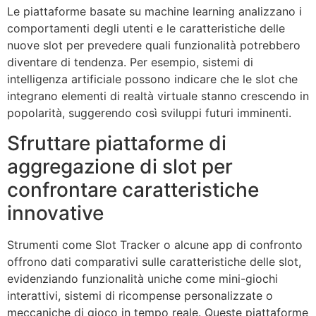
Le piattaforme basate su machine learning analizzano i
comportamenti degli utenti e le caratteristiche delle
nuove slot per prevedere quali funzionalità potrebbero
diventare di tendenza. Per esempio, sistemi di
intelligenza artificiale possono indicare che le slot che
integrano elementi di realtà virtuale stanno crescendo in
popolarità, suggerendo così sviluppi futuri imminenti.
Sfruttare piattaforme di
aggregazione di slot per
confrontare caratteristiche
innovative
Strumenti come Slot Tracker o alcune app di confronto
offrono dati comparativi sulle caratteristiche delle slot,
evidenziando funzionalità uniche come mini-giochi
interattivi, sistemi di ricompense personalizzate o
meccaniche di gioco in tempo reale. Queste piattaforme