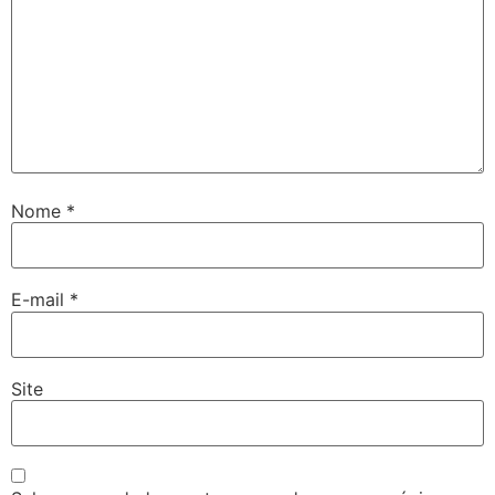
Nome
*
E-mail
*
Site