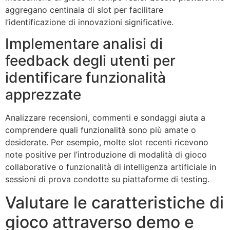
aggregano centinaia di slot per facilitare
l’identificazione di innovazioni significative.
Implementare analisi di
feedback degli utenti per
identificare funzionalità
apprezzate
Analizzare recensioni, commenti e sondaggi aiuta a
comprendere quali funzionalità sono più amate o
desiderate. Per esempio, molte slot recenti ricevono
note positive per l’introduzione di modalità di gioco
collaborative o funzionalità di intelligenza artificiale in
sessioni di prova condotte su piattaforme di testing.
Valutare le caratteristiche di
gioco attraverso demo e