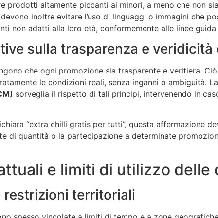
e prodotti altamente piccanti ai minori, a meno che non s
 devono inoltre evitare l’uso di linguaggi o immagini che po
nti non adatti alla loro età, conformemente alle linee guida
tive sulla trasparenza e veridicità
gono che ogni promozione sia trasparente e veritiera. Ciò s
curatamente le condizioni reali, senza inganni o ambiguità. L
GCM)
sorveglia il rispetto di tali principi, intervenendo in ca
hiara “extra chilli gratis per tutti”, questa affermazione 
ite di quantità o la partecipazione a determinate promozion
tuali e limiti di utilizzo delle
restrizioni territoriali
i sono spesso vincolate a limiti di tempo e a zone geografic