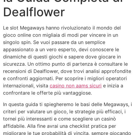
Dealflower
Le slot Megaways hanno rivoluzionato il mondo del
gioco online con migliaia di modi per vincere in un
singolo spin. Se vuoi passare da un semplice
appassionato a un vero esperto, devi conoscere le
dinamiche di questi giochi e sapere dove giocare in
sicurezza. Un ottimo punto di partenza è consultare le
recensioni di Dealflower, dove trovi analisi approfondite
e confronti aggiornati. Per scoprire i migliori operatori
internazionali, visita
casino non aams sicuri
e inizia a
confrontare le offerte più vantaggiose.
In questa guida ti spiegheremo le basi delle Megaways, i
criteri per valutare un gioco, le strategie più efficaci, i
tornei più interessanti e come scegliere un casinò
affidabile. Alla fine avrai una checklist pratica per
migliorare le tue probabilità di vincita, sempre giocando