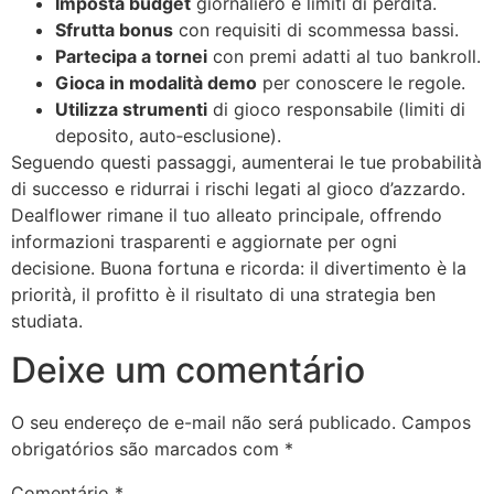
Imposta budget
giornaliero e limiti di perdita.
Sfrutta bonus
con requisiti di scommessa bassi.
Partecipa a tornei
con premi adatti al tuo bankroll.
Gioca in modalità demo
per conoscere le regole.
Utilizza strumenti
di gioco responsabile (limiti di
deposito, auto‑esclusione).
Seguendo questi passaggi, aumenterai le tue probabilità
di successo e ridurrai i rischi legati al gioco d’azzardo.
Dealflower rimane il tuo alleato principale, offrendo
informazioni trasparenti e aggiornate per ogni
decisione. Buona fortuna e ricorda: il divertimento è la
priorità, il profitto è il risultato di una strategia ben
studiata.
Deixe um comentário
O seu endereço de e-mail não será publicado.
Campos
obrigatórios são marcados com
*
Comentário
*