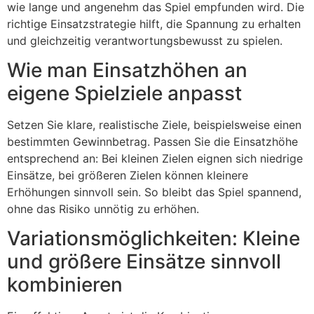
wie lange und angenehm das Spiel empfunden wird. Die
richtige Einsatzstrategie hilft, die Spannung zu erhalten
und gleichzeitig verantwortungsbewusst zu spielen.
Wie man Einsatzhöhen an
eigene Spielziele anpasst
Setzen Sie klare, realistische Ziele, beispielsweise einen
bestimmten Gewinnbetrag. Passen Sie die Einsatzhöhe
entsprechend an: Bei kleinen Zielen eignen sich niedrige
Einsätze, bei größeren Zielen können kleinere
Erhöhungen sinnvoll sein. So bleibt das Spiel spannend,
ohne das Risiko unnötig zu erhöhen.
Variationsmöglichkeiten: Kleine
und größere Einsätze sinnvoll
kombinieren