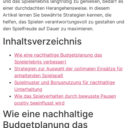
und das Spielerlebnis langfristig zu genießen, bedarf es
einer durchdachten Herangehensweise. In diesem
Artikel lernen Sie bewährte Strategien kennen, die
helfen, das Spielen verantwortungsvoll zu gestalten und
den Spielfreude auf Dauer zu maximieren.
Inhaltsverzeichnis
Wie eine nachhaltige Budgetplanung das
Spielerlebnis verbessert
Strategien zur Auswahl der optimalen Einsätze für
anhaltenden Spielspaß
Spielmuster und Bonusnutzung für nachhaltige
Unterhaltung
Wie das Spielverhalten durch bewusste Pausen
positiv beeinflusst wird
Wie eine nachhaltige
Budgetplanung das