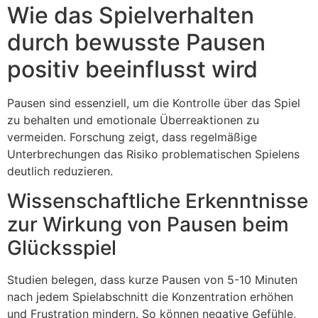
Wie das Spielverhalten
durch bewusste Pausen
positiv beeinflusst wird
Pausen sind essenziell, um die Kontrolle über das Spiel
zu behalten und emotionale Überreaktionen zu
vermeiden. Forschung zeigt, dass regelmäßige
Unterbrechungen das Risiko problematischen Spielens
deutlich reduzieren.
Wissenschaftliche Erkenntnisse
zur Wirkung von Pausen beim
Glücksspiel
Studien belegen, dass kurze Pausen von 5-10 Minuten
nach jedem Spielabschnitt die Konzentration erhöhen
und Frustration mindern. So können negative Gefühle,