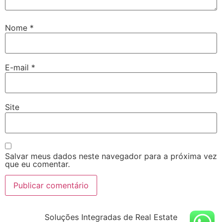
Nome
*
E-mail
*
Site
Salvar meus dados neste navegador para a próxima vez
que eu comentar.
Soluções Integradas de Real Estate