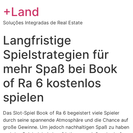
+Land
Soluções Integradas de Real Estate
Langfristige
Spielstrategien für
mehr Spaß bei Book
of Ra 6 kostenlos
spielen
Das Slot-Spiel Book of Ra 6 begeistert viele Spieler
durch seine spannende Atmosphäre und die Chance auf
große Gewinne. Um jedoch nachhaltigen Spaß zu haben