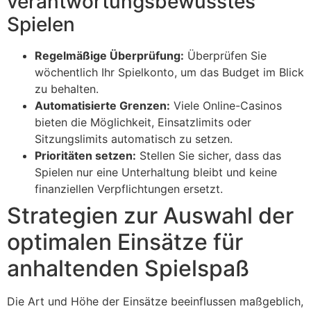
verantwortungsbewusstes
Spielen
Regelmäßige Überprüfung:
Überprüfen Sie
wöchentlich Ihr Spielkonto, um das Budget im Blick
zu behalten.
Automatisierte Grenzen:
Viele Online-Casinos
bieten die Möglichkeit, Einsatzlimits oder
Sitzungslimits automatisch zu setzen.
Prioritäten setzen:
Stellen Sie sicher, dass das
Spielen nur eine Unterhaltung bleibt und keine
finanziellen Verpflichtungen ersetzt.
Strategien zur Auswahl der
optimalen Einsätze für
anhaltenden Spielspaß
Die Art und Höhe der Einsätze beeinflussen maßgeblich,