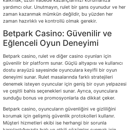
kalkmak, uzun vadede kazançlarınızı korumanıza
yardımcı olur. Unutmayın, rulet bir şans oyunudur ve her
zaman kazanmak mümkün değildir, bu yüzden her
zaman hazırlıklı ve kontrollü olmak gerekir.
Betpark Casino: Güvenilir ve
Eğlenceli Oyun Deneyimi
Betpark casino, rulet ve diğer casino oyunları için
güvenilir bir platform sunar. Güçlü altyapısı ve kullanıcı
dostu arayüzü sayesinde oyunculara keyifli bir oyun
deneyimi sunar. Rulet masalarında farklı stratejileri
denemek isteyen oyuncular için geniş bir oyun yelpazesi
ve çeşitli bahis seçenekleri sunar. Ayrıca, oyunculara
sunduğu bonus ve promosyonlarla da dikkat çeker.
Betpark casino, oyuncuların güvenliğini ve gizliliğini
korumak için gelişmiş güvenlik protokolleri kullanır.
Müşteri hizmetleri ekibi ise herhangi bir sorunla
karşılaştığınızda hızlı ve etkili çözümler sunmak için