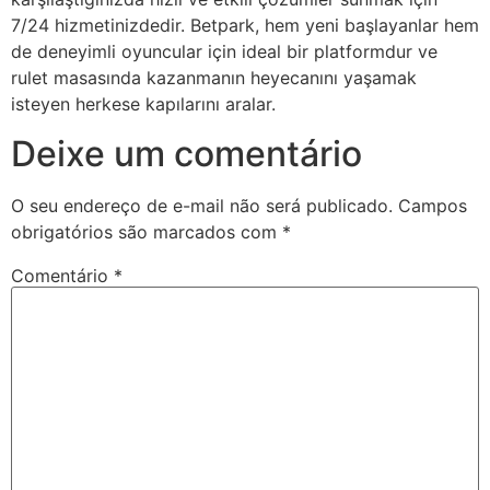
7/24 hizmetinizdedir. Betpark, hem yeni başlayanlar hem
de deneyimli oyuncular için ideal bir platformdur ve
rulet masasında kazanmanın heyecanını yaşamak
isteyen herkese kapılarını aralar.
Deixe um comentário
O seu endereço de e-mail não será publicado.
Campos
obrigatórios são marcados com
*
Comentário
*