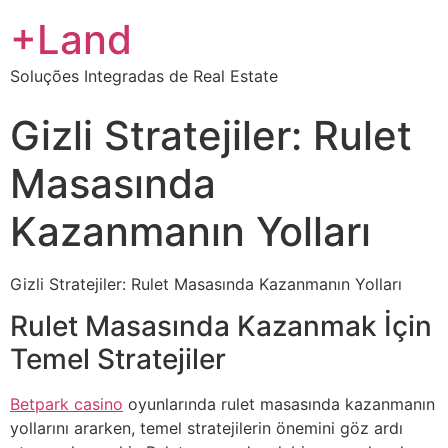
+Land
Soluções Integradas de Real Estate
Gizli Stratejiler: Rulet
Masasında
Kazanmanın Yolları
Gizli Stratejiler: Rulet Masasında Kazanmanın Yolları
Rulet Masasında Kazanmak İçin
Temel Stratejiler
Betpark casino
oyunlarında rulet masasında kazanmanın
yollarını ararken, temel stratejilerin önemini göz ardı