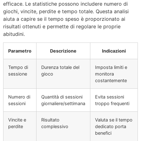
efficace. Le statistiche possono includere numero di
giochi, vincite, perdite e tempo totale. Questa analisi
aiuta a capire se il tempo speso è proporzionato ai
risultati ottenuti e permette di regolare le proprie
abitudini.
Parametro
Descrizione
Indicazioni
Tempo di
Durenza totale del
Imposta limiti e
sessione
gioco
monitora
costantemente
Numero di
Quantità di sessioni
Evita sessioni
sessioni
giornaliere/settimana
troppo frequenti
Vincite e
Risultato
Valuta se il tempo
perdite
complessivo
dedicato porta
benefici