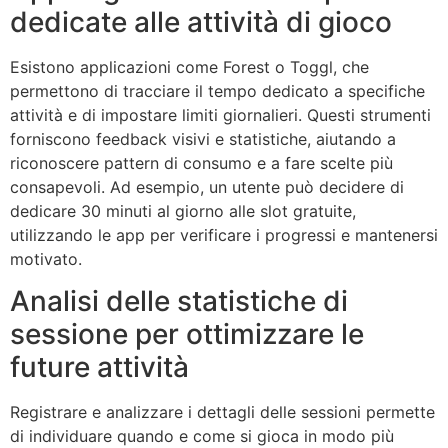
dedicate alle attività di gioco
Esistono applicazioni come Forest o Toggl, che
permettono di tracciare il tempo dedicato a specifiche
attività e di impostare limiti giornalieri. Questi strumenti
forniscono feedback visivi e statistiche, aiutando a
riconoscere pattern di consumo e a fare scelte più
consapevoli. Ad esempio, un utente può decidere di
dedicare 30 minuti al giorno alle slot gratuite,
utilizzando le app per verificare i progressi e mantenersi
motivato.
Analisi delle statistiche di
sessione per ottimizzare le
future attività
Registrare e analizzare i dettagli delle sessioni permette
di individuare quando e come si gioca in modo più