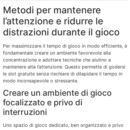
Metodi per mantenere
l’attenzione e ridurre le
distrazioni durante il gioco
Per massimizzare il tempo di gioco in modo efficiente, è
fondamentale creare un ambiente favorevole alla
concentrazione e adottare tecniche che aiutino a
mantenere alta l’attenzione. Questo permette di godersi
le slot gratuite senza rischiare di dilapidare il tempo in
modo inconsapevole o stressante.
Creare un ambiente di gioco
focalizzato e privo di
interruzioni
Uno spazio di gioco dedicato, ben organizzato e privo