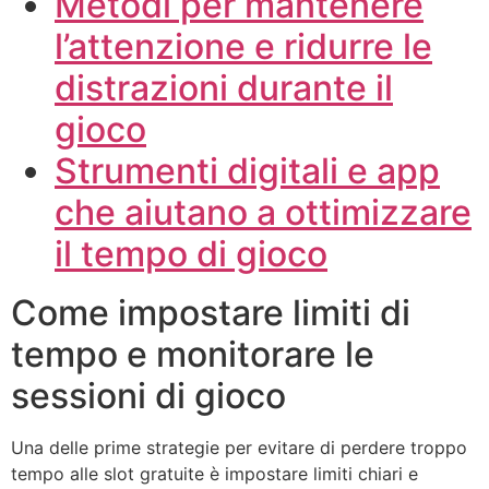
Metodi per mantenere
l’attenzione e ridurre le
distrazioni durante il
gioco
Strumenti digitali e app
che aiutano a ottimizzare
il tempo di gioco
Come impostare limiti di
tempo e monitorare le
sessioni di gioco
Una delle prime strategie per evitare di perdere troppo
tempo alle slot gratuite è impostare limiti chiari e