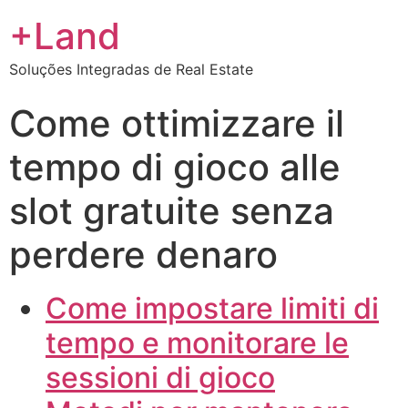
+Land
Soluções Integradas de Real Estate
Come ottimizzare il
tempo di gioco alle
slot gratuite senza
perdere denaro
Come impostare limiti di
tempo e monitorare le
sessioni di gioco