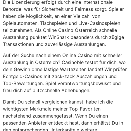
Die Lizenzierung erfolgt durch eine internationale
Behörde, was für Sicherheit und Fairness sorgt. Spieler
haben die Möglichkeit, an einer Vielzahl von
Spielautomaten, Tischspielen und Live-Casinospielen
teilzunehmen. Als Online Casino Österreich schnelle
Auszahlung punktet WinShark besonders durch zügige
Transaktionen und zuverlässige Auszahlungen.
Auf der Suche nach einem Online Casino mit schneller
Auszahlung in Österreich? Casinoble testet für dich, wo
dein Gewinn ohne lästige Wartezeiten landet! Wir prüfen
Echtgeld-Casinos mit zack-zack Auszahlungen und
Top-Bewertungen. Spiel verantwortungsbewusst und
freu dich auf blitzschnelle Abhebungen.
Damit Du schnell vergleichen kannst, habe ich die
wichtigsten Merkmale meiner Top-Favoriten
nachstehend zusammengefasst. Wenn Du einen
passenden Anbieter entdeckt hast, dann erhältst Du in
den entsprechenden Unterkapiteln weitere