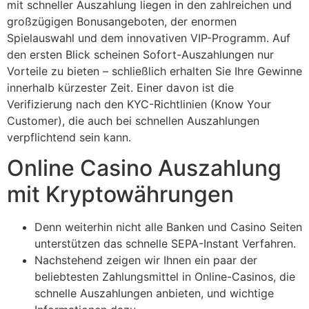
mit schneller Auszahlung liegen in den zahlreichen und
großzügigen Bonusangeboten, der enormen
Spielauswahl und dem innovativen VIP-Programm. Auf
den ersten Blick scheinen Sofort-Auszahlungen nur
Vorteile zu bieten – schließlich erhalten Sie Ihre Gewinne
innerhalb kürzester Zeit. Einer davon ist die
Verifizierung nach den KYC-Richtlinien (Know Your
Customer), die auch bei schnellen Auszahlungen
verpflichtend sein kann.
Online Casino Auszahlung
mit Kryptowährungen
Denn weiterhin nicht alle Banken und Casino Seiten
unterstützen das schnelle SEPA-Instant Verfahren.
Nachstehend zeigen wir Ihnen ein paar der
beliebtesten Zahlungsmittel in Online-Casinos, die
schnelle Auszahlungen anbieten, und wichtige