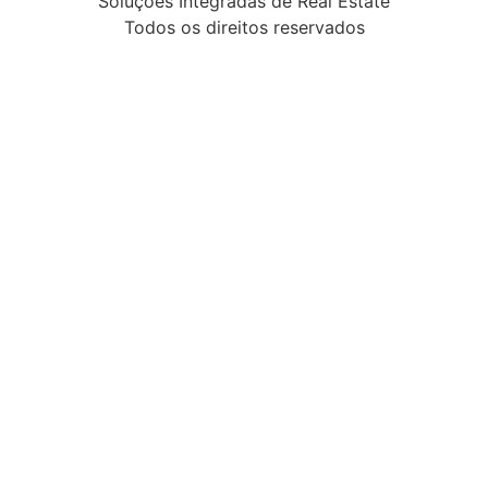
Soluções Integradas de Real Estate
Todos os direitos reservados