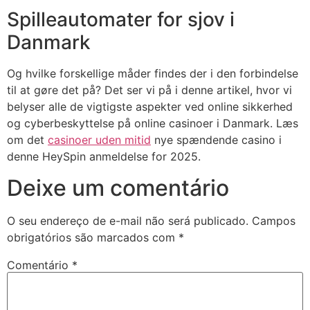
Spilleautomater for sjov i
Danmark
Og hvilke forskellige måder findes der i den forbindelse
til at gøre det på? Det ser vi på i denne artikel, hvor vi
belyser alle de vigtigste aspekter ved online sikkerhed
og cyberbeskyttelse på online casinoer i Danmark. Læs
om det
casinoer uden mitid
nye spændende casino i
denne HeySpin anmeldelse for 2025.
Deixe um comentário
O seu endereço de e-mail não será publicado.
Campos
obrigatórios são marcados com
*
Comentário
*