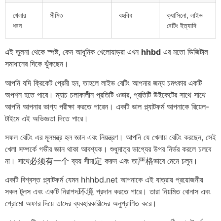
খেলার
সীমিত
বহুবিধ
ক্যাসিনো, লাইভ
ধরন
বেটিং ইত্যাদি
এই তুলনা থেকে স্পষ্ট, কেন আধুনিক খেলোয়াড়রা এখন
hhbd
এর মতো ডিজিটাল
সমাধানের দিকে ঝুঁকছেন।
আপনি যদি ক্রিকেট প্রেমী হন, তাহলে লাইভ বেটিং আপনার জন্য চমৎকার একটি
অপশন হতে পারে। ম্যাচ চলাকালীন প্রতিটি ওভার, প্রতিটি উইকেটের সাথে সাথে
আপনি আপনার ভাগ্য পরীক্ষা করতে পারেন। একটি ভাল প্ল্যাটফর্ম আপনাকে রিয়েল-
টাইমে এই অভিজ্ঞতা দিতে পারে।
সফল বেটিং এর মূলমন্ত্র হল জ্ঞান এবং নিয়ন্ত্রণ। আপনি যে খেলায় বেটিং করছেন, সেই
খেলা সম্পর্কে গভীর জ্ঞান থাকা আবশ্যক। শুধুমাত্র ভাগ্যের উপর নির্ভর করলে চলবে
না। সাথে必须有一个 ব্যয় সীমা定 করুন এবং তা严格ভাবে মেনে চলুন।
একটি বিশ্বস্ত প্ল্যাটফর্ম যেমন hhhbd.net আপনাকে এই যাত্রায় প্রয়োজনীয়
সকল টুলস এবং একটি নিরাপদ环境 প্রদান করতে পারে। তারা নিয়মিত বোনাস এবং
প্রোমো অফার দিয়ে তাদের ব্যবহারকারীদের অনুপ্রাণিত করে।