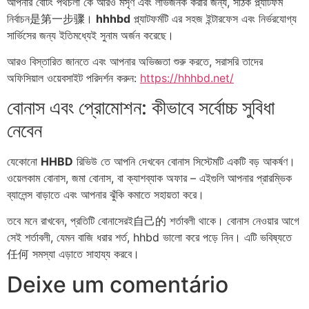
আপনার বেটিং পথচলা কে আরও মসৃণ এবং লাভজনক করার জন্য, সঠিক প্ল্যাটফর্ম
নির্বাচন是第一步骤।
hhhbd
প্ল্যাটফর্মটি এর সহজ ইন্টারফেস এবং নির্ভরযোগ্য
সার্ভিসের জন্য ইতিমধ্যেই সুনাম অর্জন করেছে।
আরও বিস্তারিত জানতে এবং আপনার অভিজ্ঞতা শুরু করতে, সরাসরি তাদের
অফিসিয়াল ওয়েবসাইট পরিদর্শন করুন:
https://hhhbd.net/
বোনাস এবং প্রোমোশন: কীভাবে সর্বোচ্চ সুবিধা
নেবেন
যেকোনো
HHBD
রিভিউ তে আপনি দেখবেন বোনাস সিস্টেমটি একটি বড় আকর্ষণ।
ওয়েলকাম বোনাস, জমা বোনাস, বা ক্যাশব্যাক অফার – এইগুলি আপনার প্রারম্ভিক
ব্যালেন্স বাড়াতে এবং আপনার ঝুঁকি কমাতে সহায়তা করে।
তবে মনে রাখবেন, প্রতিটি বোনাসেরই自己的 শর্তাবলী থাকে। বোনাস নেওয়ার আগে
সেই শর্তাবলী, যেমন বাজি ধরার শর্ত, hhbd ভালো করে পড়ে নিন। এটি ভবিষ্যতে
任何 সমস্যা এড়াতে সাহায্য করবে।
Deixe um comentário