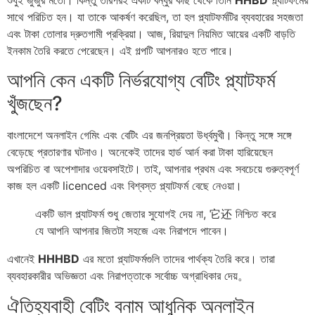
শুধুই জুজুর মতো। কিন্তু তারপরই একটি বন্ধুর কাছ থেকে তিনি
HHBD
প্ল্যাটফর্মের
সাথে পরিচিত হন। যা তাকে আকর্ষণ করেছিল, তা হল প্ল্যাটফর্মটির ব্যবহারের সহজতা
এবং টাকা তোলার দ্রুতগামী প্রক্রিয়া। আজ, রিয়াদুল নিয়মিত আয়ের একটি বাড়তি
ইনকাম তৈরি করতে পেরেছেন। এই গল্পটি আপনারও হতে পারে।
আপনি কেন একটি নির্ভরযোগ্য বেটিং প্ল্যাটফর্ম
খুঁজছেন?
বাংলাদেশে অনলাইন গেমিং এবং বেটিং এর জনপ্রিয়তা উর্ধ্বমুখী। কিন্তু সঙ্গে সঙ্গে
বেড়েছে প্রতারণার ঘটনাও। অনেকেই তাদের হার্ড আর্ন করা টাকা হারিয়েছেন
অপরিচিত বা অপেশাদার ওয়েবসাইটে। তাই, আপনার প্রথম এবং সবচেয়ে গুরুত্বপূর্ণ
কাজ হল একটি licenced এবং বিশ্বস্ত প্ল্যাটফর্ম বেছে নেওয়া।
একটি ভাল প্ল্যাটফর্ম শুধু জেতার সুযোগই দেয় না, 它还 নিশ্চিত করে
যে আপনি আপনার জিতটা সহজে এবং নিরাপদে পাবেন।
এখানেই
HHHBD
এর মতো প্ল্যাটফর্মগুলি তাদের পার্থক্য তৈরি করে। তারা
ব্যবহারকারীর অভিজ্ঞতা এবং নিরাপত্তাকে সর্বোচ্চ অগ্রাধিকার দেয়。
ঐতিহ্যবাহী বেটিং বনাম আধুনিক অনলাইন