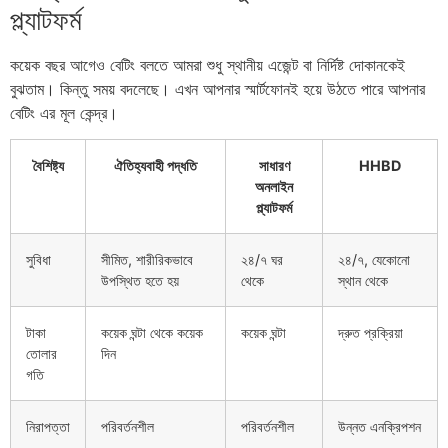
প্ল্যাটফর্ম
কয়েক বছর আগেও বেটিং বলতে আমরা শুধু স্থানীয় এজেন্ট বা নির্দিষ্ট দোকানকেই
বুঝতাম। কিন্তু সময় বদলেছে। এখন আপনার স্মার্টফোনই হয়ে উঠতে পারে আপনার
বেটিং এর মূল কেন্দ্র।
বৈশিষ্ট্য
ঐতিহ্যবাহী পদ্ধতি
সাধারণ
HHBD
অনলাইন
প্ল্যাটফর্ম
সুবিধা
সীমিত, শারীরিকভাবে
২৪/৭ ঘর
২৪/৭, যেকোনো
উপস্থিত হতে হয়
থেকে
স্থান থেকে
টাকা
কয়েক ঘন্টা থেকে কয়েক
কয়েক ঘন্টা
দ্রুত প্রক্রিয়া
তোলার
দিন
গতি
নিরাপত্তা
পরিবর্তনশীল
পরিবর্তনশীল
উন্নত এনক্রিপশন