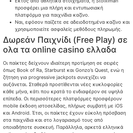
Εκτός από αθλητικά στοιχήματα, η Stoiximan
προσφέρει μια πλήρη και εντυπωσιακή
πλατφόρμα για παιχνίδια καζίνο.
Ναι, εφόσον παίζετε σε αδειοδοτημένα καζίνο και
χρησιμοποιείτε ασφαλείς μεθόδους πληρωμής.
Δωρεάν Παιχνίδι (Free Play) σε
ολα τα online casino ελλαδα
Οι παίκτες δείχνουν ιδιαίτερη προτίμηση σε σειρές
όπως Book of Ra, Starburst και Gonzo’s Quest, ενώ η
ζήτηση για progressive jackpots συνεχίζει να
αυξάνεται. Σταθερά προστίθενται νέες κυκλοφορίες
κάθε μήνα, κάτι που κρατά το ενδιαφέρον σε υψηλά
επίπεδα. Οι περισσότερες πλατφόρμες προσφέρουν
mobile έκδοση ιστοσελίδας, πλήρως συμβατή με iOS
και Android. Έτσι, οι παίκτες έχουν εύκολη πρόσβαση
στα παιχνίδια και στο λογαριασμό τους από
οποιαδήποτε συσκευή. Παράλληλα, αρκετά ελληνικά