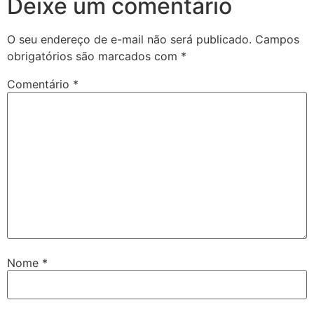
Deixe um comentário
O seu endereço de e-mail não será publicado.
Campos
obrigatórios são marcados com
*
Comentário
*
Nome
*