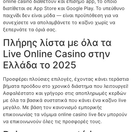
online casino διαθέτουν και επίσημο app, το οποίο
διατίθεται σε App Store και Google Play. Το υπεύθυνο
παιχνίδι δεν είναι μόδα — είναι προϋπόθεση για να
συνεχίσετε να απολαμβάνετε το καζίνο χωρίς να
ξεπερνάτε τα όριά σας.
Πλήρης λίστα με όλα τα
Live Online Casino στην
Ελλάδα το 2025
Προσφέρει πλούσιες επιλογές, έχοντας κάνει τεράστια
βήματα προόδου στο χρονικό διάστημα που λειτουργεί!
Ασφαλέστατο και γρήγορο στις αποπληρωμές κερδών
με όλα τα βασικά συστατικά που κάνει ένα καζίνο live
μεγάλο. Με βάση τον κανονισμό εμπορικής
επικοινωνίας τα νόμιμα online casino live δεν μπορούν
να επικοινωνούν όλες τις προσφορές τους.