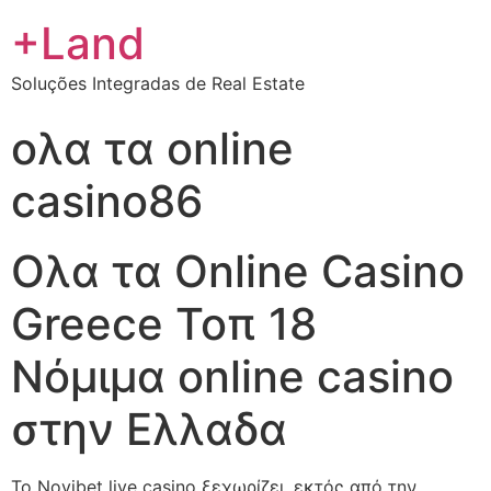
+Land
Soluções Integradas de Real Estate
ολα τα online
casino86
Ολα τα Online Casino
Greece Τοπ 18
Νόμιμα online casino
στην Ελλαδα
Το Novibet live casino ξεχωρίζει, εκτός από την