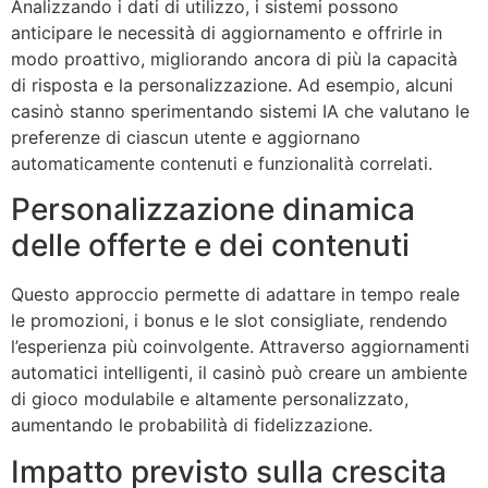
Analizzando i dati di utilizzo, i sistemi possono
anticipare le necessità di aggiornamento e offrirle in
modo proattivo, migliorando ancora di più la capacità
di risposta e la personalizzazione. Ad esempio, alcuni
casinò stanno sperimentando sistemi IA che valutano le
preferenze di ciascun utente e aggiornano
automaticamente contenuti e funzionalità correlati.
Personalizzazione dinamica
delle offerte e dei contenuti
Questo approccio permette di adattare in tempo reale
le promozioni, i bonus e le slot consigliate, rendendo
l’esperienza più coinvolgente. Attraverso aggiornamenti
automatici intelligenti, il casinò può creare un ambiente
di gioco modulabile e altamente personalizzato,
aumentando le probabilità di fidelizzazione.
Impatto previsto sulla crescita