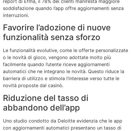
report di Efma, il 78% dei clienti manifesta maggiore
soddisfazione quando l’app offre aggiornamenti senza
interruzioni.
Favorire l’adozione di nuove
funzionalità senza sforzo
Le funzionalità evolutive, come le offerte personalizzate
o le novità di gioco, vengono adottate molto più
facilmente quando l’utente riceve aggiornamenti
automatici che ne integrano le novità. Questo riduce la
barriera di utilizzo e stimola l’interesse verso tutte le
novità proposte dal casinò.
Riduzione del tasso di
abbandono dell’app
Uno studio condotto da Deloitte evidenzia che le app
con aggiornamenti automatici presentano un tasso di