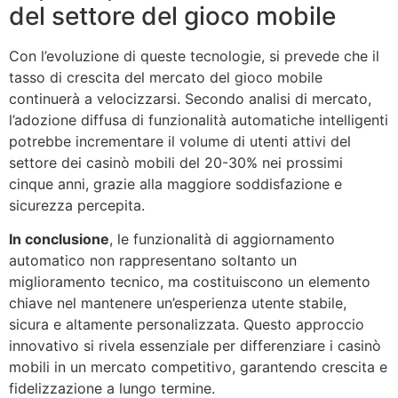
del settore del gioco mobile
Con l’evoluzione di queste tecnologie, si prevede che il
tasso di crescita del mercato del gioco mobile
continuerà a velocizzarsi. Secondo analisi di mercato,
l’adozione diffusa di funzionalità automatiche intelligenti
potrebbe incrementare il volume di utenti attivi del
settore dei casinò mobili del 20-30% nei prossimi
cinque anni, grazie alla maggiore soddisfazione e
sicurezza percepita.
In conclusione
, le funzionalità di aggiornamento
automatico non rappresentano soltanto un
miglioramento tecnico, ma costituiscono un elemento
chiave nel mantenere un’esperienza utente stabile,
sicura e altamente personalizzata. Questo approccio
innovativo si rivela essenziale per differenziare i casinò
mobili in un mercato competitivo, garantendo crescita e
fidelizzazione a lungo termine.