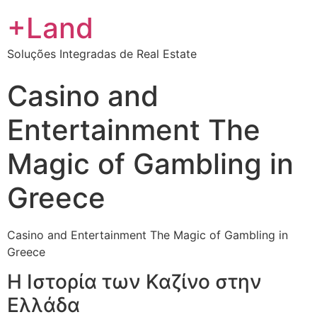
+Land
Soluções Integradas de Real Estate
Casino and
Entertainment The
Magic of Gambling in
Greece
Casino and Entertainment The Magic of Gambling in
Greece
Η Ιστορία των Καζίνο στην
Ελλάδα