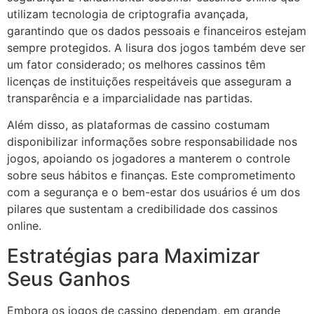
utilizam tecnologia de criptografia avançada,
garantindo que os dados pessoais e financeiros estejam
sempre protegidos. A lisura dos jogos também deve ser
um fator considerado; os melhores cassinos têm
licenças de instituições respeitáveis que asseguram a
transparência e a imparcialidade nas partidas.
Além disso, as plataformas de cassino costumam
disponibilizar informações sobre responsabilidade nos
jogos, apoiando os jogadores a manterem o controle
sobre seus hábitos e finanças. Este comprometimento
com a segurança e o bem-estar dos usuários é um dos
pilares que sustentam a credibilidade dos cassinos
online.
Estratégias para Maximizar
Seus Ganhos
Embora os jogos de cassino dependam, em grande