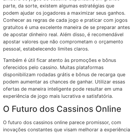
parte, da sorte, existem algumas estratégias que
podem ajudar os jogadores a maximizar seus ganhos.
Conhecer as regras de cada jogo e praticar com jogos
gratuitos é uma excelente maneira de se preparar antes
de apostar dinheiro real. Além disso, é recomendável
apostar valores que não comprometam o orçamento
pessoal, estabelecendo limites claros.
Também é útil ficar atento às promoções e bônus
oferecidos pelo cassino. Muitas plataformas
disponibilizam rodadas grátis e bônus de recarga que
podem aumentar as chances de ganhar. Utilizar essas
ofertas de maneira inteligente pode resultar em uma
experiência de jogo mais lucrativa e satisfatória.
O Futuro dos Cassinos Online
O futuro dos cassinos online parece promissor, com
inovações constantes que visam melhorar a experiência