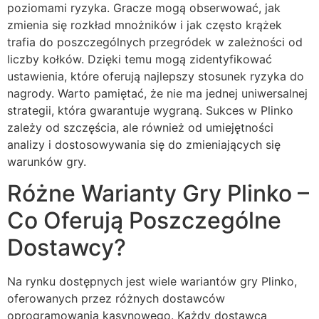
poziomami ryzyka. Gracze mogą obserwować, jak
zmienia się rozkład mnożników i jak często krążek
trafia do poszczególnych przegródek w zależności od
liczby kołków. Dzięki temu mogą zidentyfikować
ustawienia, które oferują najlepszy stosunek ryzyka do
nagrody. Warto pamiętać, że nie ma jednej uniwersalnej
strategii, która gwarantuje wygraną. Sukces w Plinko
zależy od szczęścia, ale również od umiejętności
analizy i dostosowywania się do zmieniających się
warunków gry.
Różne Warianty Gry Plinko –
Co Oferują Poszczególne
Dostawcy?
Na rynku dostępnych jest wiele wariantów gry Plinko,
oferowanych przez różnych dostawców
oprogramowania kasynowego. Każdy dostawca