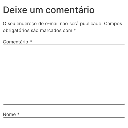
Deixe um comentário
O seu endereço de e-mail não será publicado.
Campos
obrigatórios são marcados com
*
Comentário
*
Nome
*