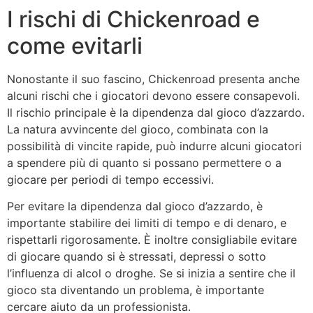
I rischi di Chickenroad e
come evitarli
Nonostante il suo fascino, Chickenroad presenta anche
alcuni rischi che i giocatori devono essere consapevoli.
Il rischio principale è la dipendenza dal gioco d’azzardo.
La natura avvincente del gioco, combinata con la
possibilità di vincite rapide, può indurre alcuni giocatori
a spendere più di quanto si possano permettere o a
giocare per periodi di tempo eccessivi.
Per evitare la dipendenza dal gioco d’azzardo, è
importante stabilire dei limiti di tempo e di denaro, e
rispettarli rigorosamente. È inoltre consigliabile evitare
di giocare quando si è stressati, depressi o sotto
l’influenza di alcol o droghe. Se si inizia a sentire che il
gioco sta diventando un problema, è importante
cercare aiuto da un professionista.