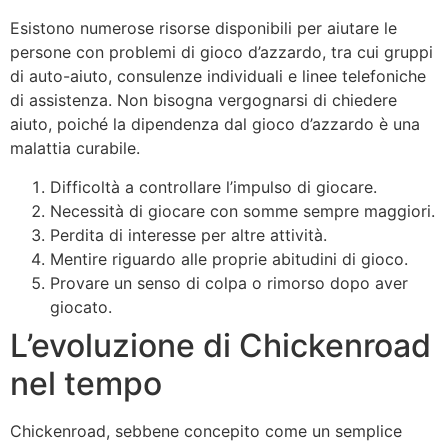
Esistono numerose risorse disponibili per aiutare le
persone con problemi di gioco d’azzardo, tra cui gruppi
di auto-aiuto, consulenze individuali e linee telefoniche
di assistenza. Non bisogna vergognarsi di chiedere
aiuto, poiché la dipendenza dal gioco d’azzardo è una
malattia curabile.
Difficoltà a controllare l’impulso di giocare.
Necessità di giocare con somme sempre maggiori.
Perdita di interesse per altre attività.
Mentire riguardo alle proprie abitudini di gioco.
Provare un senso di colpa o rimorso dopo aver
giocato.
L’evoluzione di Chickenroad
nel tempo
Chickenroad, sebbene concepito come un semplice