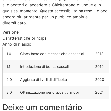
ai giocatori di accedere a Chickenroad ovunque e in
qualsiasi momento. Questa accessibilità ha reso il gioco
ancora più attraente per un pubblico ampio e
diversificato.
Versione
Caratteristiche principali
Anno di rilascio
1.0
Gioco base con meccaniche essenziali
2018
1.1
Introduzione di bonus casuali
2019
2.0
Aggiunta di livelli di difficoltà
2020
3.0
Ottimizzazione per dispositivi mobili
2021
Deixe um comentário