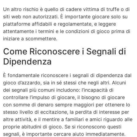
Un altro rischio è quello di cadere vittima di truffe o di
siti web non autorizzati. È importante giocare solo su
piattaforme affidabili e regolamentate, e leggere
attentamente i termini e le condizioni di gioco prima di
iniziare a scommettere.
Come Riconoscere i Segnali di
Dipendenza
È fondamentale riconoscere i segnali di dipendenza dal
gioco d’azzardo, sia in sé stessi che negli altri. Alcuni
dei segnali più comuni includono: l’incapacità di
controllare l’impulso di giocare, il bisogno di giocare
con somme di denaro sempre maggiori per ottenere lo
stesso livello di eccitazione, la perdita di interesse per
altre attività, e il mentire a familiari e amici riguardo alle
proprie abitudini di gioco. Se si riconoscono questi
segnali, è importante cercare aiuto immediatamente.