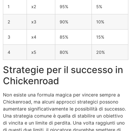
1
x2
95%
5%
2
x3
90%
10%
3
x4
85%
15%
4
x5
80%
20%
Strategie per il successo in
Chickenroad
Non esiste una formula magica per vincere sempre a
Chickenroad, ma alcuni approcci strategici possono
aumentare significativamente le possibilità di successo.
Una strategia comune è quella di stabilire un obiettivo
di vincita e un limite di perdita. Una volta raggiunti uno
di questi due limiti, il giocatore dovrebbe smettere di