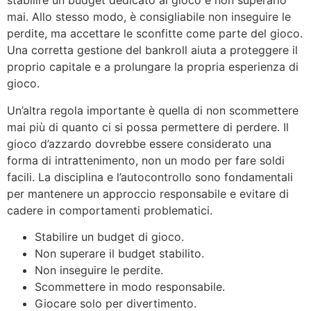
stabilire un budget dedicato al gioco e non superarlo
mai. Allo stesso modo, è consigliabile non inseguire le
perdite, ma accettare le sconfitte come parte del gioco.
Una corretta gestione del bankroll aiuta a proteggere il
proprio capitale e a prolungare la propria esperienza di
gioco.
Un’altra regola importante è quella di non scommettere
mai più di quanto ci si possa permettere di perdere. Il
gioco d’azzardo dovrebbe essere considerato una
forma di intrattenimento, non un modo per fare soldi
facili. La disciplina e l’autocontrollo sono fondamentali
per mantenere un approccio responsabile e evitare di
cadere in comportamenti problematici.
Stabilire un budget di gioco.
Non superare il budget stabilito.
Non inseguire le perdite.
Scommettere in modo responsabile.
Giocare solo per divertimento.