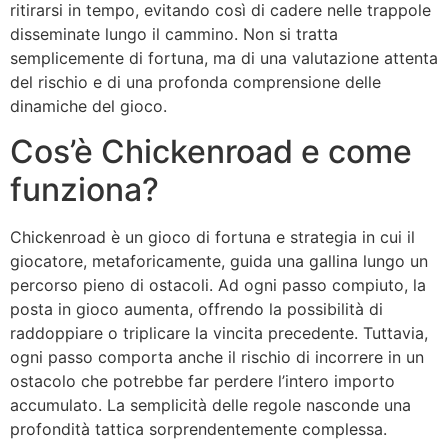
ritirarsi in tempo, evitando così di cadere nelle trappole
disseminate lungo il cammino. Non si tratta
semplicemente di fortuna, ma di una valutazione attenta
del rischio e di una profonda comprensione delle
dinamiche del gioco.
Cos’è Chickenroad e come
funziona?
Chickenroad è un gioco di fortuna e strategia in cui il
giocatore, metaforicamente, guida una gallina lungo un
percorso pieno di ostacoli. Ad ogni passo compiuto, la
posta in gioco aumenta, offrendo la possibilità di
raddoppiare o triplicare la vincita precedente. Tuttavia,
ogni passo comporta anche il rischio di incorrere in un
ostacolo che potrebbe far perdere l’intero importo
accumulato. La semplicità delle regole nasconde una
profondità tattica sorprendentemente complessa.