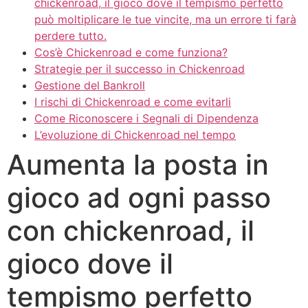
chickenroad, il gioco dove il tempismo perfetto
può moltiplicare le tue vincite, ma un errore ti farà
perdere tutto.
Cos’è Chickenroad e come funziona?
Strategie per il successo in Chickenroad
Gestione del Bankroll
I rischi di Chickenroad e come evitarli
Come Riconoscere i Segnali di Dipendenza
L’evoluzione di Chickenroad nel tempo
Aumenta la posta in
gioco ad ogni passo
con chickenroad, il
gioco dove il
tempismo perfetto